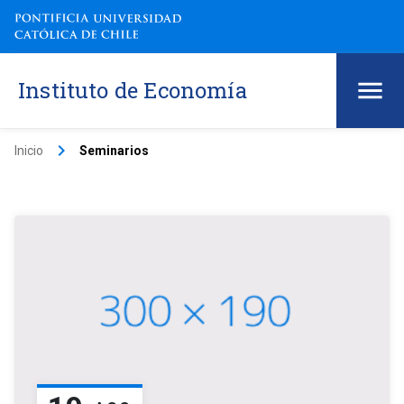
Instituto de Economía
keyboard_arrow_right
Inicio
Seminarios