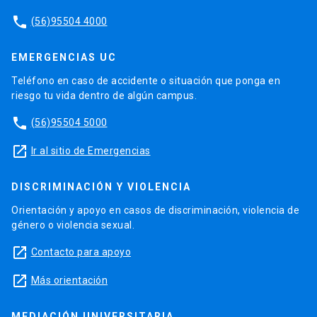
phone
(56)95504 4000
EMERGENCIAS UC
Teléfono en caso de accidente o situación que ponga en
riesgo tu vida dentro de algún campus.
phone
(56)95504 5000
launch
Ir al sitio de Emergencias
DISCRIMINACIÓN Y VIOLENCIA
Orientación y apoyo en casos de discriminación, violencia de
género o violencia sexual.
launch
Contacto para apoyo
launch
Más orientación
MEDIACIÓN UNIVERSITARIA