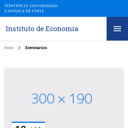
Instituto de Economía
keyboard_arrow_right
Inicio
Seminarios