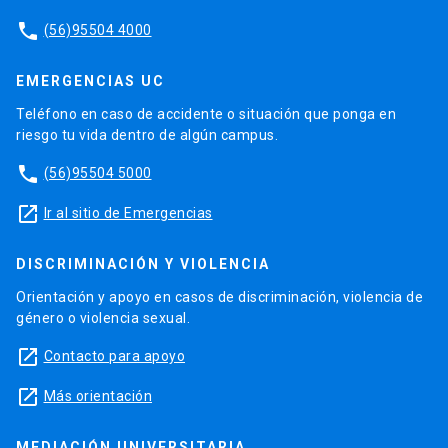
phone
(56)95504 4000
EMERGENCIAS UC
Teléfono en caso de accidente o situación que ponga en
riesgo tu vida dentro de algún campus.
phone
(56)95504 5000
launch
Ir al sitio de Emergencias
DISCRIMINACIÓN Y VIOLENCIA
Orientación y apoyo en casos de discriminación, violencia de
género o violencia sexual.
launch
Contacto para apoyo
launch
Más orientación
MEDIACIÓN UNIVERSITARIA