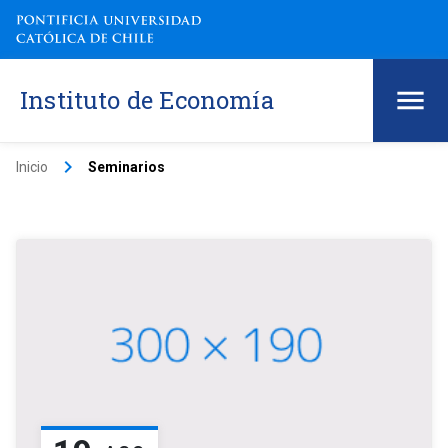
Instituto de Economía
keyboard_arrow_right
Inicio
Seminarios