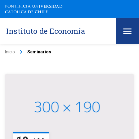
Instituto de Economía
keyboard_arrow_right
Inicio
Seminarios