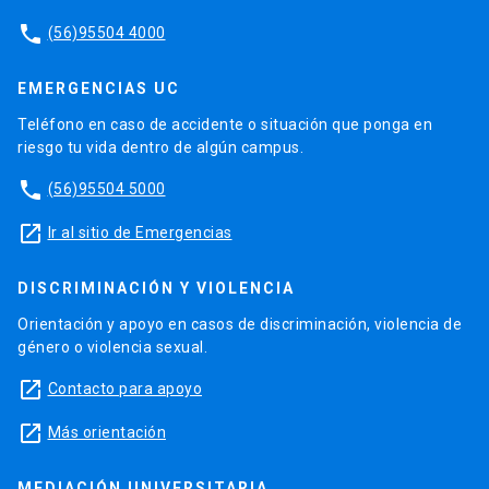
phone
(56)95504 4000
EMERGENCIAS UC
Teléfono en caso de accidente o situación que ponga en
riesgo tu vida dentro de algún campus.
phone
(56)95504 5000
launch
Ir al sitio de Emergencias
DISCRIMINACIÓN Y VIOLENCIA
Orientación y apoyo en casos de discriminación, violencia de
género o violencia sexual.
launch
Contacto para apoyo
launch
Más orientación
MEDIACIÓN UNIVERSITARIA