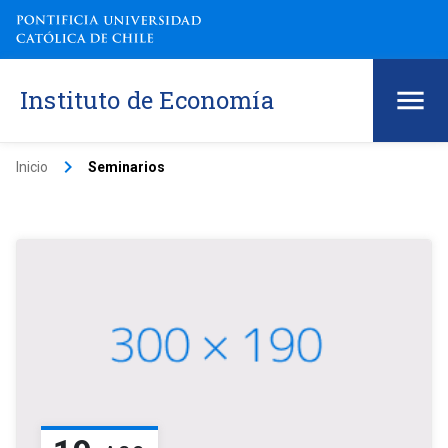
Instituto de Economía
keyboard_arrow_right
Inicio
Seminarios