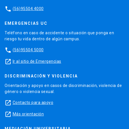
phone
(56)95504 4000
EMERGENCIAS UC
Teléfono en caso de accidente o situación que ponga en
riesgo tu vida dentro de algún campus.
phone
(56)95504 5000
launch
Ir al sitio de Emergencias
DISCRIMINACIÓN Y VIOLENCIA
Orientación y apoyo en casos de discriminación, violencia de
género o violencia sexual.
launch
Contacto para apoyo
launch
Más orientación
MEDIACIÓN UNIVERSITARIA