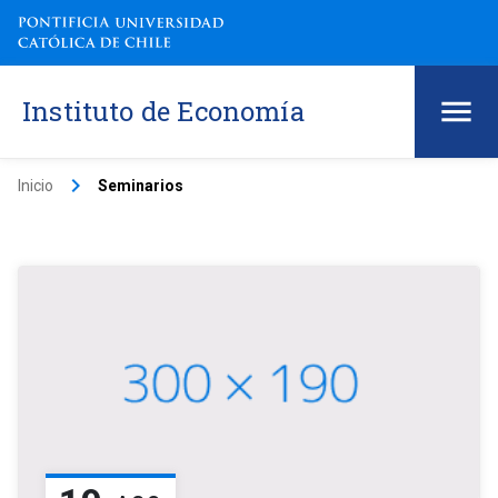
Instituto de Economía
keyboard_arrow_right
Inicio
Seminarios