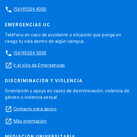
phone
(56)95504 4000
EMERGENCIAS UC
Teléfono en caso de accidente o situación que ponga en
riesgo tu vida dentro de algún campus.
phone
(56)95504 5000
launch
Ir al sitio de Emergencias
DISCRIMINACIÓN Y VIOLENCIA
Orientación y apoyo en casos de discriminación, violencia de
género o violencia sexual.
launch
Contacto para apoyo
launch
Más orientación
MEDIACIÓN UNIVERSITARIA