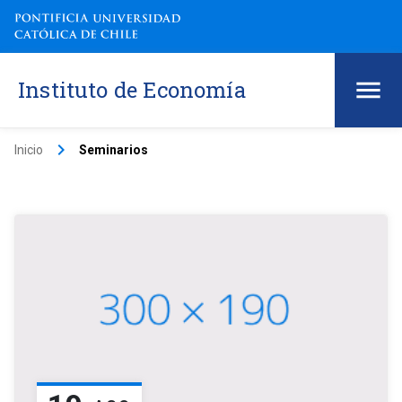
Instituto de Economía
keyboard_arrow_right
Inicio
Seminarios