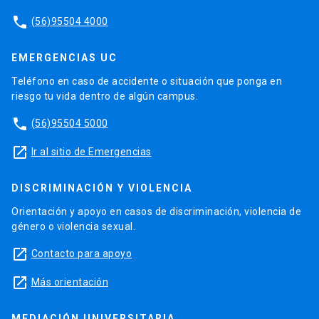
phone
(56)95504 4000
EMERGENCIAS UC
Teléfono en caso de accidente o situación que ponga en
riesgo tu vida dentro de algún campus.
phone
(56)95504 5000
launch
Ir al sitio de Emergencias
DISCRIMINACIÓN Y VIOLENCIA
Orientación y apoyo en casos de discriminación, violencia de
género o violencia sexual.
launch
Contacto para apoyo
launch
Más orientación
MEDIACIÓN UNIVERSITARIA