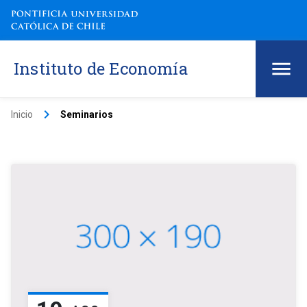
Instituto de Economía
keyboard_arrow_right
Inicio
Seminarios