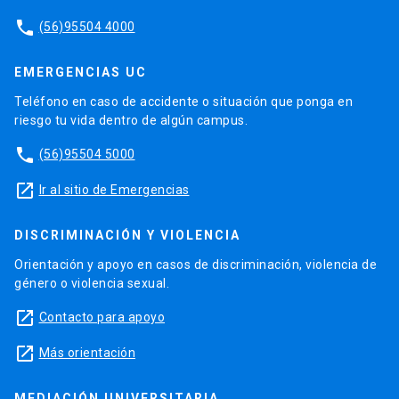
phone
(56)95504 4000
EMERGENCIAS UC
Teléfono en caso de accidente o situación que ponga en
riesgo tu vida dentro de algún campus.
phone
(56)95504 5000
launch
Ir al sitio de Emergencias
DISCRIMINACIÓN Y VIOLENCIA
Orientación y apoyo en casos de discriminación, violencia de
género o violencia sexual.
launch
Contacto para apoyo
launch
Más orientación
MEDIACIÓN UNIVERSITARIA