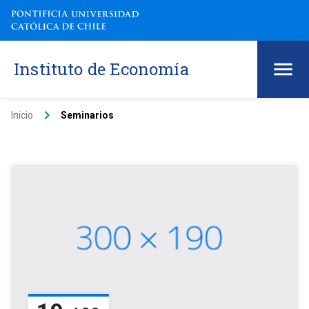
Instituto de Economía
keyboard_arrow_right
Inicio
Seminarios