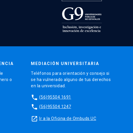
ENCIA
MEDIACIÓN UNIVERSITARIA
de
Teléfonos para orientación y consejo si
énero o
se ha vulnerado alguno de tus derechos
en la universidad.
phone
(56)95504 1691
phone
(56)95504 1247
launch
Ir a la Oficina de Ombuds UC