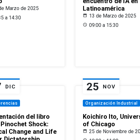
o
encuentro de IA en
Latinoamérica
de Marzo de 2025
13 de Marzo de 2025
35 a 14:30
09:00 a 15:30
7
25
DIC
NOV
erencias
Organización Industrial
ntación del libro
Koichiro Ito, Univer
 Pinochet Shock:
of Chicago
cal Change and Life
25 de Noviembre de 2
r Dictatorship