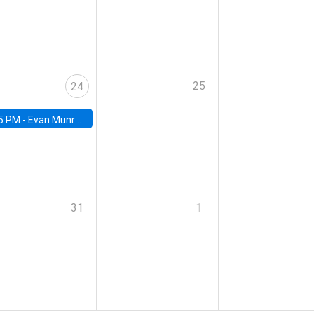
25
24
5 PM -
Evan Munro, Neyman Visiting Assistant Professor in the Department of Statistics at UC Berkeley
31
1