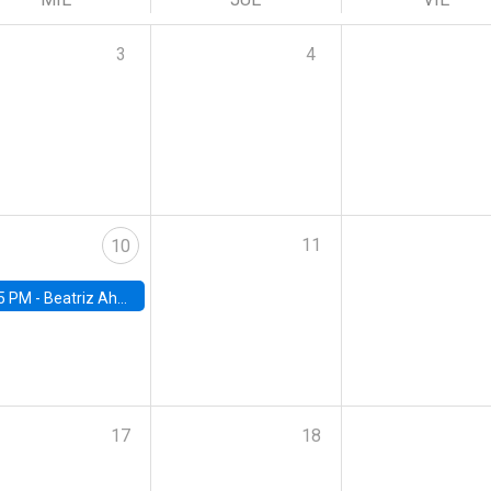
3
4
11
10
5 PM -
Beatriz Ahumada, PhD candidate, Universidad de Pittsburgh
17
18