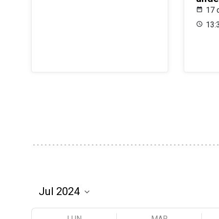
17 
13:
LUN
MAR