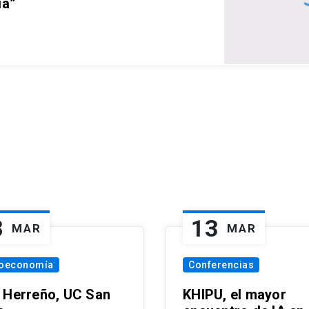
ia”
8
13
MAR
MAR
oeconomía
Conferencias
 Herreño, UC San
KHIPU, el mayor