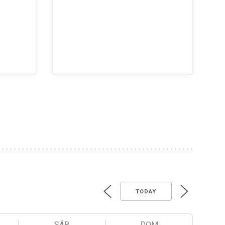
TODAY
SÁB
DOM