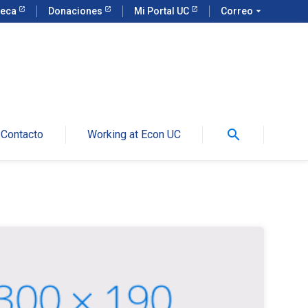
teca
Donaciones
Mi Portal UC
Correo
arrow_drop_down
search
Contacto
Working at Econ UC