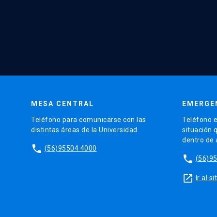
MESA CENTRAL
EMERGE
Teléfono para comunicarse con las
Teléfono e
distintas áreas de la Universidad.
situación 
dentro de
phone
(56)95504 4000
phone
(56)9
launch
Ir al 