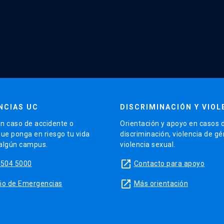
NCIAS UC
DISCRIMINACIÓN Y VIOL
n caso de accidente o
Orientación y apoyo en casos 
que ponga en riesgo tu vida
discriminación, violencia de g
 algún campus.
violencia sexual.
launch
5504 5000
Contacto para apoyo
launch
sitio de Emergencias
Más orientación