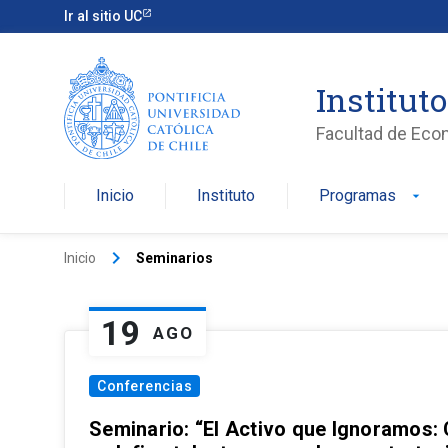
Ir al sitio UC
Institut
Facultad de Eco
Inicio
Instituto
Programas
arrow_drop_down
keyboard_arrow_right
Inicio
Seminarios
19
AGO
Conferencias
Seminario: “El Activo que Ignoramos: