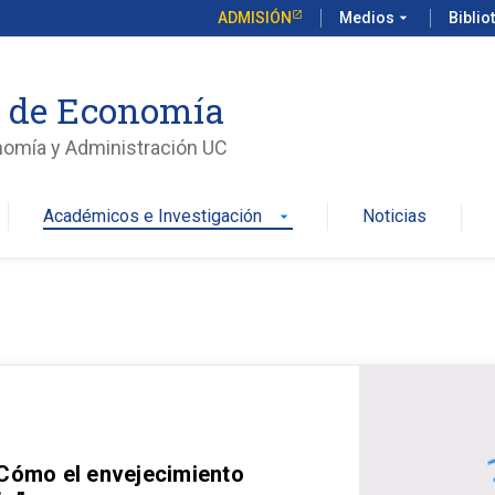
ADMISIÓN
Medios
arrow_drop_down
Biblio
o de Economía
nomía y Administración UC
Académicos e Investigación
Noticias
arrow_drop_down
 Cómo el envejecimiento