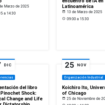
o
encuentro de IA en
Latinoamérica
de Marzo de 2025
13 de Marzo de 2025
35 a 14:30
09:00 a 15:30
7
25
DIC
NOV
erencias
Organización Industrial
ntación del libro
Koichiro Ito, Univer
 Pinochet Shock:
of Chicago
cal Change and Life
25 de Noviembre de 2
r Dictatorship