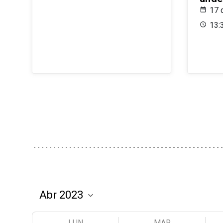
17 
13:
LUN
MAR