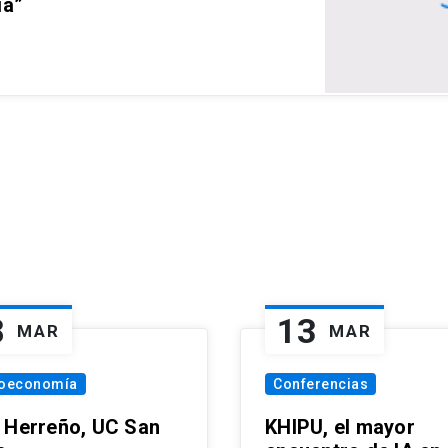
ia”
8
13
MAR
MAR
oeconomía
Conferencias
 Herreño, UC San
KHIPU, el mayor