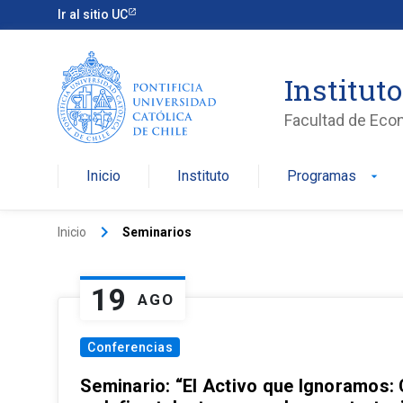
Ir al sitio UC
Institut
Facultad de Eco
Inicio
Instituto
Programas
arrow_drop_down
keyboard_arrow_right
Inicio
Seminarios
19
AGO
Conferencias
Seminario: “El Activo que Ignoramos: