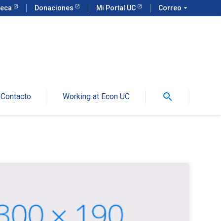
teca
Donaciones
Mi Portal UC
Correo
arrow_drop_down
search
Contacto
Working at Econ UC