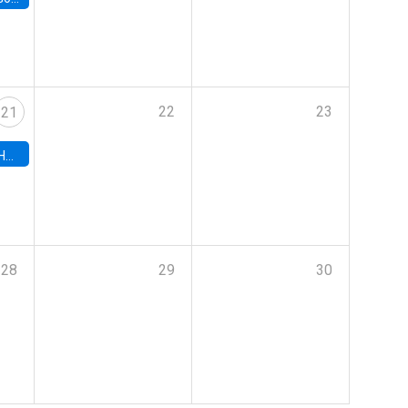
22
23
21
hile
28
29
30