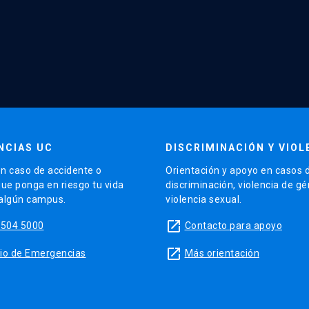
NCIAS UC
DISCRIMINACIÓN Y VIOL
n caso de accidente o
Orientación y apoyo en casos 
que ponga en riesgo tu vida
discriminación, violencia de g
 algún campus.
violencia sexual.
launch
5504 5000
Contacto para apoyo
launch
sitio de Emergencias
Más orientación