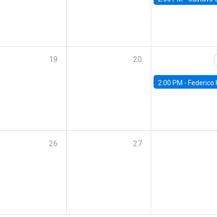
19
20
2:00 PM -
Federico Huneeus - Banco Central de C
26
27