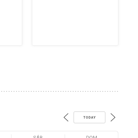
TODAY
SÁB
DOM