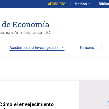
ADMISIÓN
Medios
arrow_drop_down
Biblio
o de Economía
nomía y Administración UC
Académicos e Investigación
Noticias
arrow_drop_down
 Cómo el envejecimiento