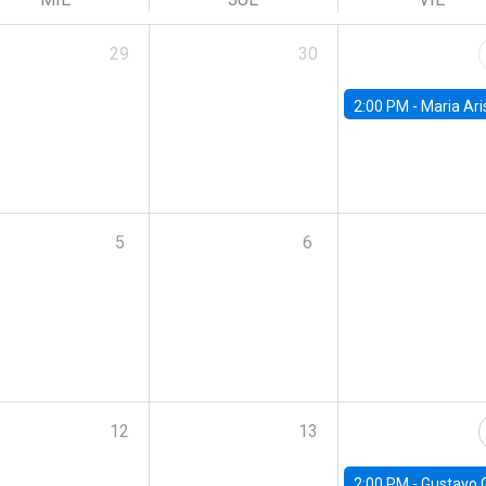
29
30
2:00 PM -
Maria Aristizabal-Ramirez, FED
5
6
12
13
2:00 PM -
Gustavo González - Banco Central d