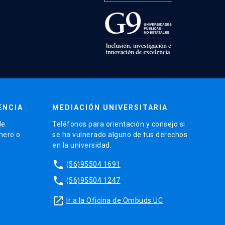
ENCIA
MEDIACIÓN UNIVERSITARIA
de
Teléfonos para orientación y consejo si
énero o
se ha vulnerado alguno de tus derechos
en la universidad.
phone
(56)95504 1691
phone
(56)95504 1247
launch
Ir a la Oficina de Ombuds UC