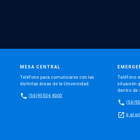
MESA CENTRAL
EMERGE
Teléfono para comunicarse con las
Teléfono e
distintas áreas de la Universidad.
situación 
dentro de
phone
(56)95504 4000
phone
(56)9
launch
Ir al 