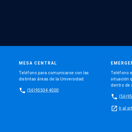
MESA CENTRAL
EMERGE
Teléfono para comunicarse con las
Teléfono e
distintas áreas de la Universidad.
situación 
dentro de
phone
(56)95504 4000
phone
(56)9
launch
Ir al 