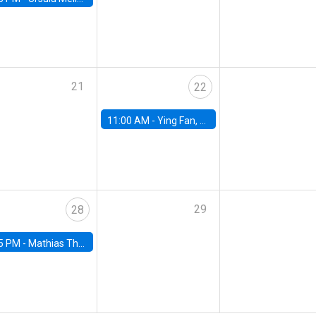
21
22
11:00 AM -
Ying Fan, University of Michigan
29
28
5 PM -
Mathias Thoenig, University of Lausanne