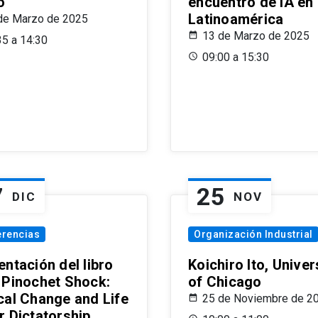
o
encuentro de IA en
Latinoamérica
de Marzo de 2025
13 de Marzo de 2025
35 a 14:30
09:00 a 15:30
7
25
DIC
NOV
erencias
Organización Industrial
ntación del libro
Koichiro Ito, Univer
 Pinochet Shock:
of Chicago
cal Change and Life
25 de Noviembre de 2
r Dictatorship