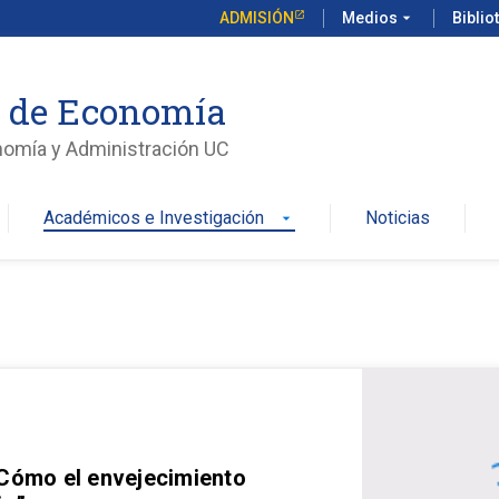
ADMISIÓN
Medios
arrow_drop_down
Biblio
o de Economía
nomía y Administración UC
Académicos e Investigación
Noticias
arrow_drop_down
 Cómo el envejecimiento