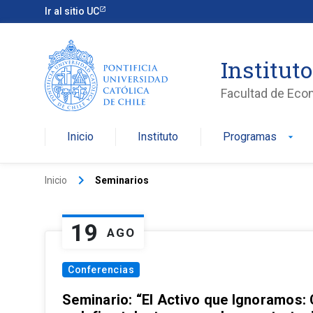
Ir al sitio UC
Institut
Facultad de Eco
Inicio
Instituto
Programas
arrow_drop_down
keyboard_arrow_right
Inicio
Seminarios
19
AGO
Conferencias
Seminario: “El Activo que Ignoramos: