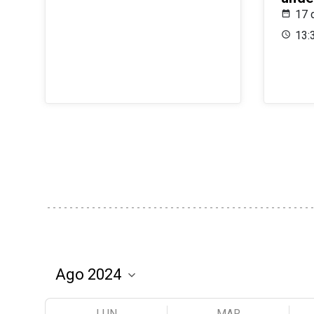
17 
13:
LUN
MAR