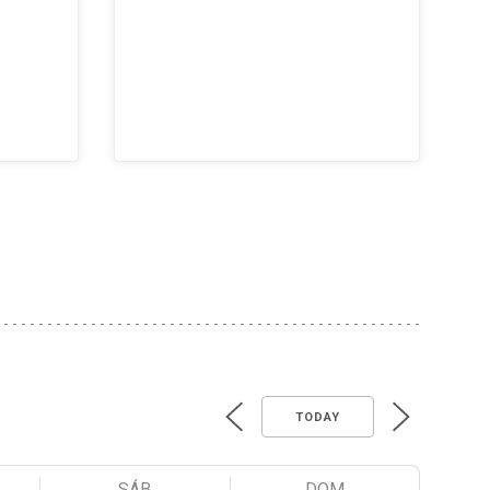
TODAY
SÁB
DOM