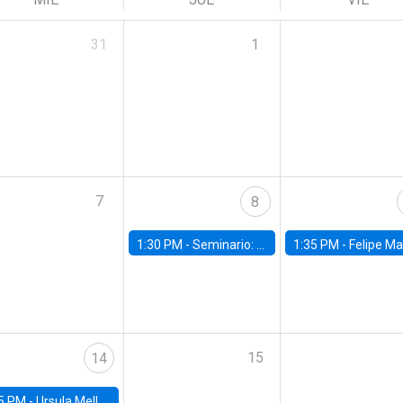
31
1
7
8
1:30 PM -
Seminario: “Recuperando la humanidad para progresar en la era de la IA»
1:35 PM -
Felipe Martínez, alumno Doctorado en Ec
15
14
5 PM -
Ursula Mello, Insper - Institute of Education and Research