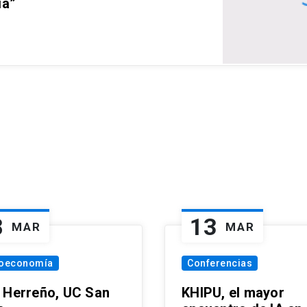
ia”
8
13
MAR
MAR
oeconomía
Conferencias
 Herreño, UC San
KHIPU, el mayor