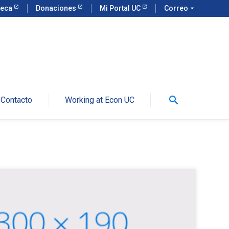
teca
Donaciones
Mi Portal UC
Correo
arrow_drop_down
search
Contacto
Working at Econ UC