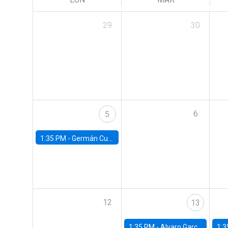
29
30
6
5
1:35 PM -
Germán Cubas, University of Houston
12
13
1:35 PM -
Alvaro Garcia-Marin, Universidad de Los Andes
1:3