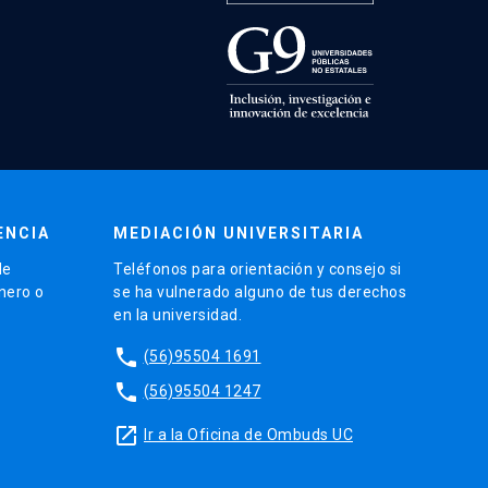
ENCIA
MEDIACIÓN UNIVERSITARIA
de
Teléfonos para orientación y consejo si
énero o
se ha vulnerado alguno de tus derechos
en la universidad.
phone
(56)95504 1691
phone
(56)95504 1247
launch
Ir a la Oficina de Ombuds UC