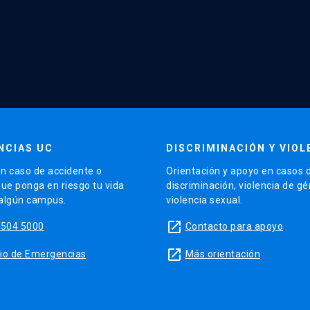
NCIAS UC
DISCRIMINACIÓN Y VIOL
n caso de accidente o
Orientación y apoyo en casos 
que ponga en riesgo tu vida
discriminación, violencia de g
 algún campus.
violencia sexual.
launch
5504 5000
Contacto para apoyo
launch
sitio de Emergencias
Más orientación