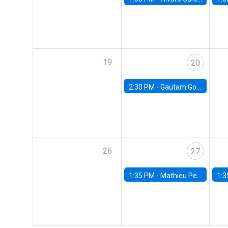
19
20
2:30 PM -
Gautam Gowrisankaran, Columbia University
26
27
1:35 PM -
Mathieu Pedemonte, IDB
1:3