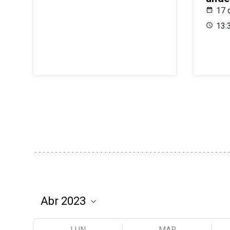
17 
13:
LUN
MAR