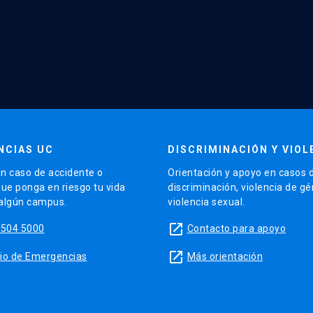
NCIAS UC
DISCRIMINACIÓN Y VIOL
n caso de accidente o
Orientación y apoyo en casos 
que ponga en riesgo tu vida
discriminación, violencia de g
 algún campus.
violencia sexual.
launch
5504 5000
Contacto para apoyo
launch
sitio de Emergencias
Más orientación