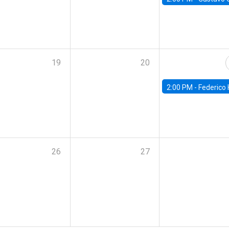
19
20
2:00 PM -
Federico Huneeus - Banco Central de C
26
27