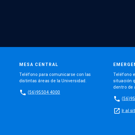
MESA CENTRAL
EMERGE
Teléfono para comunicarse con las
Teléfono e
distintas áreas de la Universidad.
situación 
dentro de
phone
(56)95504 4000
phone
(56)9
launch
Ir al 