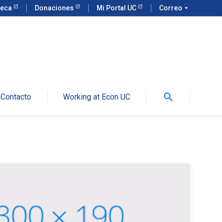
teca
Donaciones
Mi Portal UC
Correo
arrow_drop_down
search
Contacto
Working at Econ UC