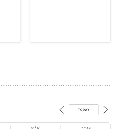
TODAY
SÁB
DOM