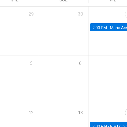
29
30
2:00 PM -
Maria Aristizabal-Ramirez, FED
5
6
12
13
2:00 PM -
Gustavo González - Banco Central d