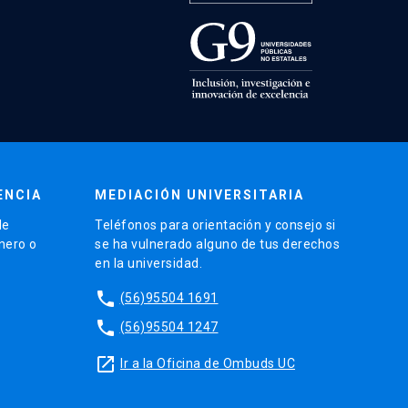
ENCIA
MEDIACIÓN UNIVERSITARIA
de
Teléfonos para orientación y consejo si
énero o
se ha vulnerado alguno de tus derechos
en la universidad.
phone
(56)95504 1691
phone
(56)95504 1247
launch
Ir a la Oficina de Ombuds UC