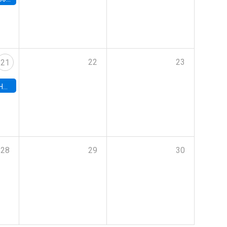
22
23
21
hile
28
29
30