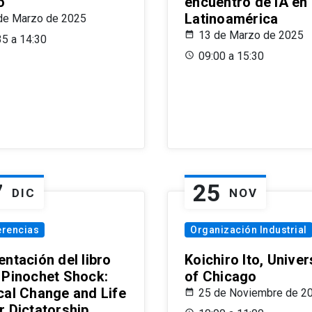
o
encuentro de IA en
Latinoamérica
de Marzo de 2025
13 de Marzo de 2025
35 a 14:30
09:00 a 15:30
7
25
DIC
NOV
erencias
Organización Industrial
ntación del libro
Koichiro Ito, Univer
 Pinochet Shock:
of Chicago
cal Change and Life
25 de Noviembre de 2
r Dictatorship