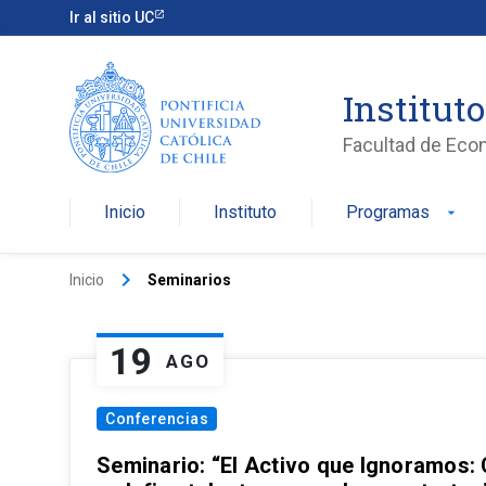
Ir al sitio UC
Institut
Facultad de Eco
Inicio
Instituto
Programas
arrow_drop_down
keyboard_arrow_right
Inicio
Seminarios
19
AGO
Conferencias
Seminario: “El Activo que Ignoramos: