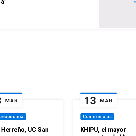
ia”
8
13
MAR
MAR
oeconomía
Conferencias
 Herreño, UC San
KHIPU, el mayor