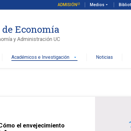
ADMISIÓN
Medios
arrow_drop_down
Biblio
o de Economía
nomía y Administración UC
Académicos e Investigación
Noticias
arrow_drop_down
 Cómo el envejecimiento