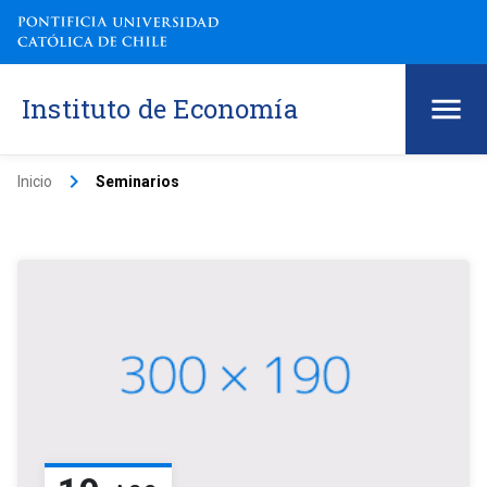
Instituto de Economía
keyboard_arrow_right
Inicio
Seminarios