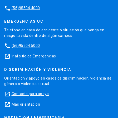
phone
(56)95504 4000
EMERGENCIAS UC
Teléfono en caso de accidente o situación que ponga en
riesgo tu vida dentro de algún campus.
phone
(56)95504 5000
launch
Ir al sitio de Emergencias
DISCRIMINACIÓN Y VIOLENCIA
Orientación y apoyo en casos de discriminación, violencia de
género o violencia sexual.
launch
Contacto para apoyo
launch
Más orientación
MEDIACIÓN UNIVERSITARIA