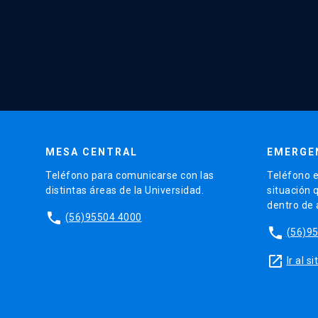
MESA CENTRAL
EMERGE
Teléfono para comunicarse con las
Teléfono e
distintas áreas de la Universidad.
situación 
dentro de
phone
(56)95504 4000
phone
(56)9
launch
Ir al 