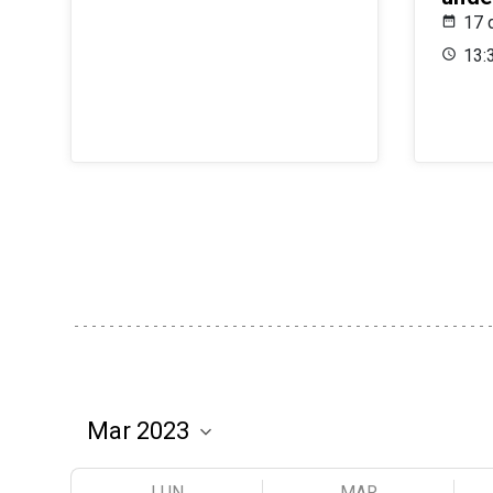
17 
13:
LUN
MAR