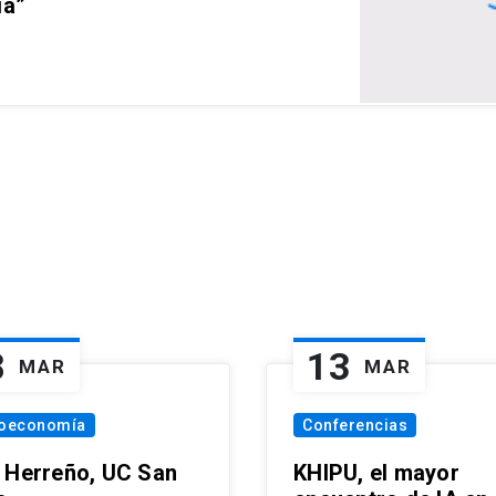
ia”
8
13
MAR
MAR
oeconomía
Conferencias
 Herreño, UC San
KHIPU, el mayor