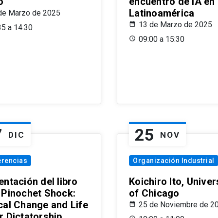
o
encuentro de IA en
Latinoamérica
de Marzo de 2025
13 de Marzo de 2025
35 a 14:30
09:00 a 15:30
7
25
DIC
NOV
erencias
Organización Industrial
ntación del libro
Koichiro Ito, Univer
 Pinochet Shock:
of Chicago
cal Change and Life
25 de Noviembre de 2
r Dictatorship