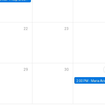
22
23
29
30
2:00 PM -
Maria Aristizabal-Ramirez, FED