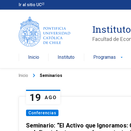
Ir al sitio UC
Institut
Facultad de Eco
Inicio
Instituto
Programas
arrow_drop_down
keyboard_arrow_right
Inicio
Seminarios
19
AGO
Conferencias
Seminario: “El Activo que Ignoramos: