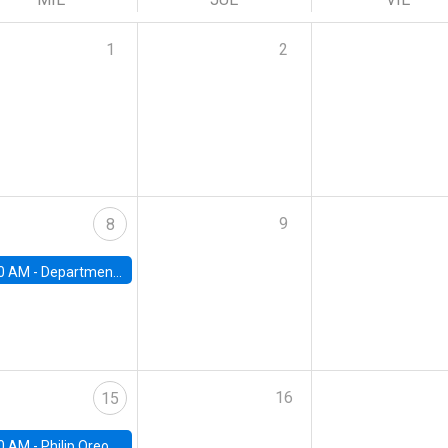
1
2
9
8
0 AM -
Department Seminar: James Robinson
16
15
0 AM -
Philip Oreopolous, University of Toronto