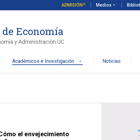
ADMISIÓN
Medios
arrow_drop_down
Biblio
o de Economía
nomía y Administración UC
Académicos e Investigación
Noticias
arrow_drop_down
 Cómo el envejecimiento