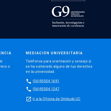
ENCIA
MEDIACIÓN UNIVERSITARIA
de
Teléfonos para orientación y consejo si
énero o
se ha vulnerado alguno de tus derechos
en la universidad.
phone
(56)95504 1691
phone
(56)95504 1247
launch
Ir a la Oficina de Ombuds UC