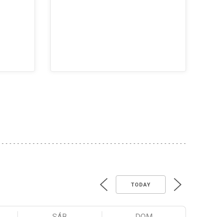
TODAY
SÁB
DOM