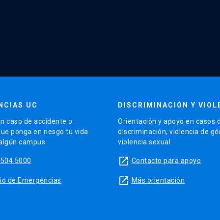
NCIAS UC
DISCRIMINACIÓN Y VIOL
n caso de accidente o
Orientación y apoyo en casos 
que ponga en riesgo tu vida
discriminación, violencia de g
 algún campus.
violencia sexual.
launch
5504 5000
Contacto para apoyo
launch
sitio de Emergencias
Más orientación