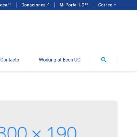
teca
Donaciones
Mi Portal UC
Correo
arrow_drop_down
search
Contacto
Working at Econ UC