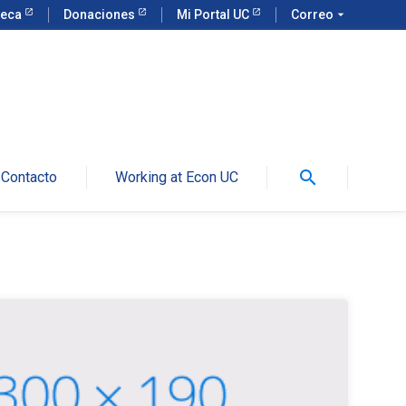
teca
Donaciones
Mi Portal UC
Correo
arrow_drop_down
search
Contacto
Working at Econ UC