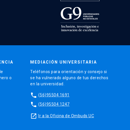
ENCIA
MEDIACIÓN UNIVERSITARIA
de
Teléfonos para orientación y consejo si
énero o
se ha vulnerado alguno de tus derechos
en la universidad.
phone
(56)95504 1691
phone
(56)95504 1247
launch
Ir a la Oficina de Ombuds UC