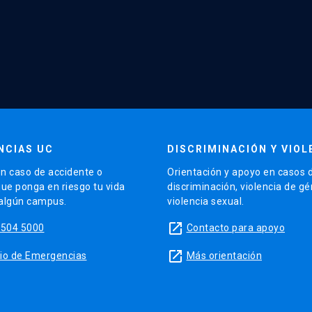
NCIAS UC
DISCRIMINACIÓN Y VIOL
n caso de accidente o
Orientación y apoyo en casos 
que ponga en riesgo tu vida
discriminación, violencia de g
 algún campus.
violencia sexual.
launch
5504 5000
Contacto para apoyo
launch
sitio de Emergencias
Más orientación