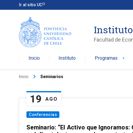
Ir al sitio UC
Institut
Facultad de Eco
Inicio
Instituto
Programas
arrow_drop_down
keyboard_arrow_right
Inicio
Seminarios
19
AGO
Conferencias
Seminario: “El Activo que Ignoramos: