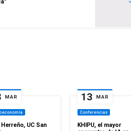
ia”
8
13
MAR
MAR
oeconomía
Conferencias
 Herreño, UC San
KHIPU, el mayor