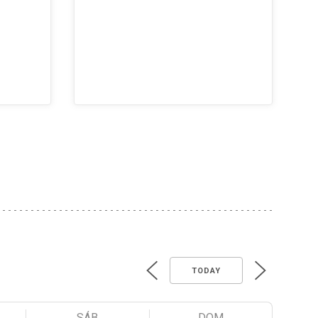
TODAY
SÁB
DOM