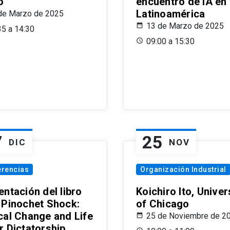
o
encuentro de IA en
Latinoamérica
de Marzo de 2025
13 de Marzo de 2025
35 a 14:30
09:00 a 15:30
7
25
DIC
NOV
erencias
Organización Industrial
ntación del libro
Koichiro Ito, Univer
 Pinochet Shock:
of Chicago
cal Change and Life
25 de Noviembre de 2
r Dictatorship