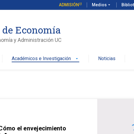
ADMISIÓN
Medios
arrow_drop_down
Biblio
o de Economía
nomía y Administración UC
Académicos e Investigación
Noticias
arrow_drop_down
 Cómo el envejecimiento