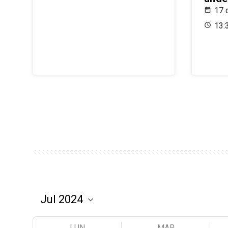
17 
13:
LUN
MAR