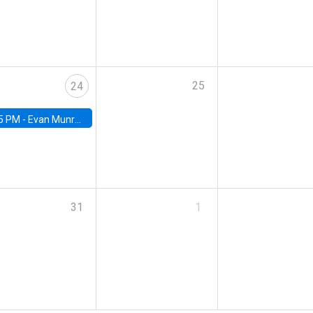
25
24
5 PM -
Evan Munro, Neyman Visiting Assistant Professor in the Department of Statistics at UC Berkeley
31
1