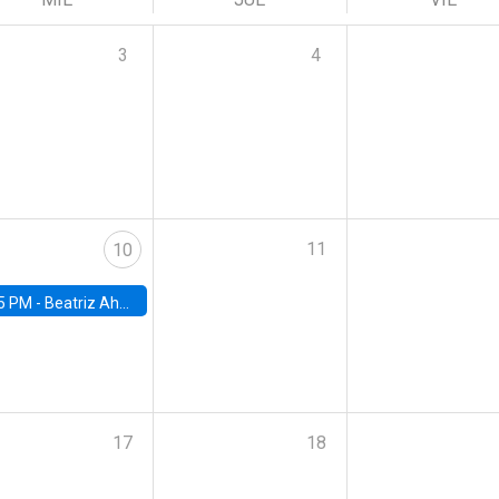
3
4
11
10
5 PM -
Beatriz Ahumada, PhD candidate, Universidad de Pittsburgh
17
18