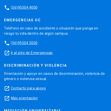
phone
(56)95504 4000
EMERGENCIAS UC
Teléfono en caso de accidente o situación que ponga en
riesgo tu vida dentro de algún campus.
phone
(56)95504 5000
launch
Ir al sitio de Emergencias
DISCRIMINACIÓN Y VIOLENCIA
Orientación y apoyo en casos de discriminación, violencia de
género o violencia sexual.
launch
Contacto para apoyo
launch
Más orientación
MEDIACIÓN UNIVERSITARIA