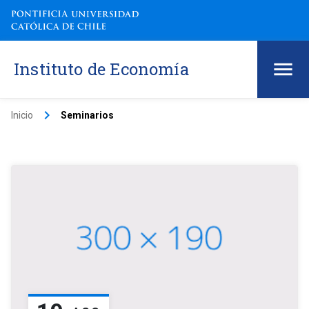
Instituto de Economía
keyboard_arrow_right
Inicio
Seminarios