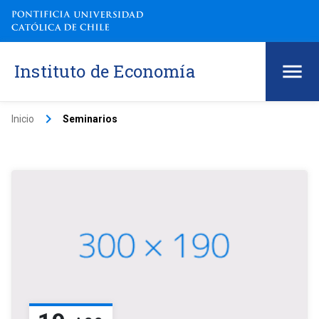
Instituto de Economía
keyboard_arrow_right
Inicio
Seminarios