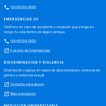
phone
(56)95504 4000
EMERGENCIAS UC
Teléfono en caso de accidente o situación que ponga en
riesgo tu vida dentro de algún campus.
phone
(56)95504 5000
launch
Ir al sitio de Emergencias
DISCRIMINACIÓN Y VIOLENCIA
Orientación y apoyo en casos de discriminación, violencia de
género o violencia sexual.
launch
Contacto para apoyo
launch
Más orientación
MEDIACIÓN UNIVERSITARIA