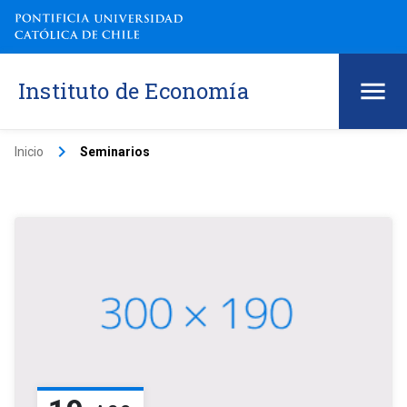
Instituto de Economía
keyboard_arrow_right
Inicio
Seminarios