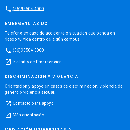
phone
(56)95504 4000
EMERGENCIAS UC
Teléfono en caso de accidente o situación que ponga en
riesgo tu vida dentro de algún campus.
phone
(56)95504 5000
launch
Ir al sitio de Emergencias
DISCRIMINACIÓN Y VIOLENCIA
Orientación y apoyo en casos de discriminación, violencia de
género o violencia sexual.
launch
Contacto para apoyo
launch
Más orientación
MEDIACIÓN UNIVERSITARIA