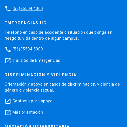
phone
(56)95504 4000
EMERGENCIAS UC
Teléfono en caso de accidente o situación que ponga en
riesgo tu vida dentro de algún campus.
phone
(56)95504 5000
launch
Ir al sitio de Emergencias
DISCRIMINACIÓN Y VIOLENCIA
Orientación y apoyo en casos de discriminación, violencia de
género o violencia sexual.
launch
Contacto para apoyo
launch
Más orientación
MEDIACIÓN UNIVERSITARIA