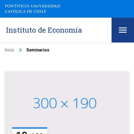
Instituto de Economía
keyboard_arrow_right
Inicio
Seminarios