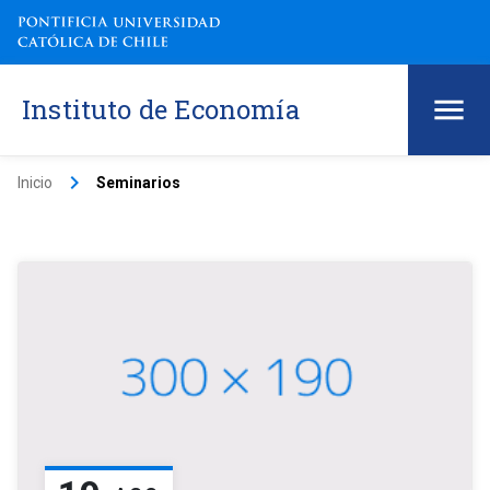
Instituto de Economía
keyboard_arrow_right
Inicio
Seminarios