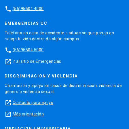
phone
(56)95504 4000
EMERGENCIAS UC
Teléfono en caso de accidente o situación que ponga en
riesgo tu vida dentro de algún campus.
phone
(56)95504 5000
launch
Ir al sitio de Emergencias
DISCRIMINACIÓN Y VIOLENCIA
Orientación y apoyo en casos de discriminación, violencia de
género o violencia sexual.
launch
Contacto para apoyo
launch
Más orientación
MEDIACIÓN UNIVERSITARIA