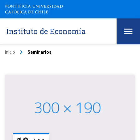
Instituto de Economía
keyboard_arrow_right
Inicio
Seminarios