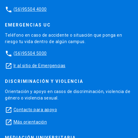
phone
(56)95504 4000
EMERGENCIAS UC
Teléfono en caso de accidente o situación que ponga en
riesgo tu vida dentro de algún campus.
phone
(56)95504 5000
launch
Ir al sitio de Emergencias
DISCRIMINACIÓN Y VIOLENCIA
Orientación y apoyo en casos de discriminación, violencia de
género o violencia sexual.
launch
Contacto para apoyo
launch
Más orientación
MEDIACIÓN UNIVERSITARIA