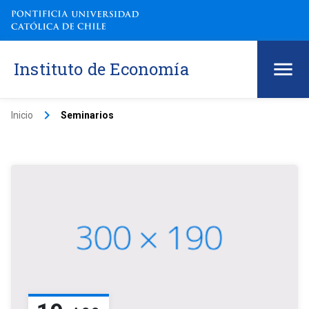
Instituto de Economía
keyboard_arrow_right
Inicio
Seminarios