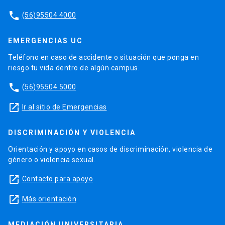
phone
(56)95504 4000
EMERGENCIAS UC
Teléfono en caso de accidente o situación que ponga en
riesgo tu vida dentro de algún campus.
phone
(56)95504 5000
launch
Ir al sitio de Emergencias
DISCRIMINACIÓN Y VIOLENCIA
Orientación y apoyo en casos de discriminación, violencia de
género o violencia sexual.
launch
Contacto para apoyo
launch
Más orientación
MEDIACIÓN UNIVERSITARIA