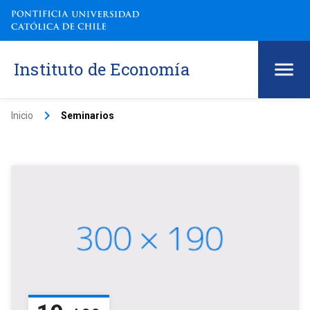
Instituto de Economía
keyboard_arrow_right
Inicio
Seminarios