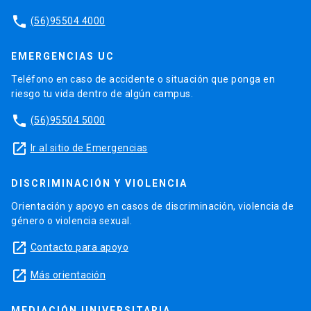
phone
(56)95504 4000
EMERGENCIAS UC
Teléfono en caso de accidente o situación que ponga en
riesgo tu vida dentro de algún campus.
phone
(56)95504 5000
launch
Ir al sitio de Emergencias
DISCRIMINACIÓN Y VIOLENCIA
Orientación y apoyo en casos de discriminación, violencia de
género o violencia sexual.
launch
Contacto para apoyo
launch
Más orientación
MEDIACIÓN UNIVERSITARIA