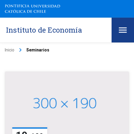
Instituto de Economía
keyboard_arrow_right
Inicio
Seminarios