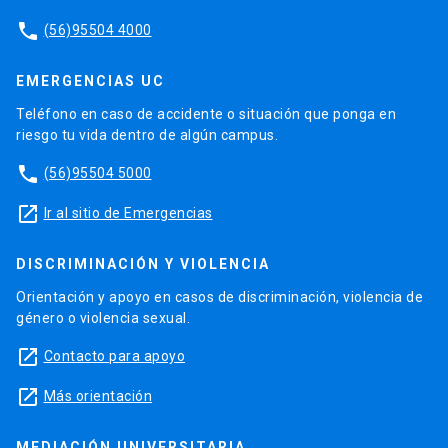
phone
(56)95504 4000
EMERGENCIAS UC
Teléfono en caso de accidente o situación que ponga en
riesgo tu vida dentro de algún campus.
phone
(56)95504 5000
launch
Ir al sitio de Emergencias
DISCRIMINACIÓN Y VIOLENCIA
Orientación y apoyo en casos de discriminación, violencia de
género o violencia sexual.
launch
Contacto para apoyo
launch
Más orientación
MEDIACIÓN UNIVERSITARIA