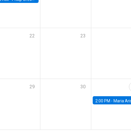
22
23
29
30
2:00 PM -
Maria Aristizabal-Ramirez, FED