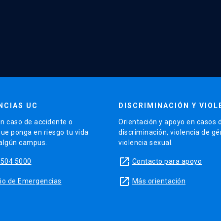
NCIAS UC
DISCRIMINACIÓN Y VIOL
n caso de accidente o
Orientación y apoyo en casos 
que ponga en riesgo tu vida
discriminación, violencia de g
 algún campus.
violencia sexual.
launch
5504 5000
Contacto para apoyo
launch
sitio de Emergencias
Más orientación