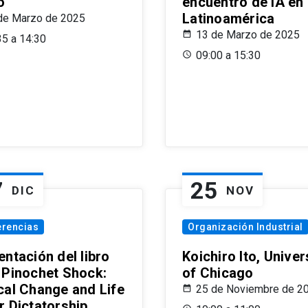
o
encuentro de IA en
Latinoamérica
de Marzo de 2025
13 de Marzo de 2025
35 a 14:30
09:00 a 15:30
7
25
DIC
NOV
erencias
Organización Industrial
ntación del libro
Koichiro Ito, Univer
 Pinochet Shock:
of Chicago
cal Change and Life
25 de Noviembre de 2
r Dictatorship