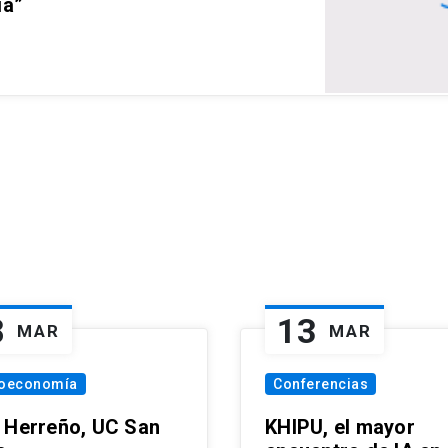
ia”
8
13
MAR
MAR
oeconomía
Conferencias
 Herreño, UC San
KHIPU, el mayor