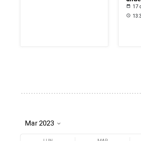
17 
13:
LUN
MAR