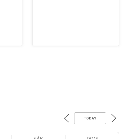
TODAY
SÁB
DOM