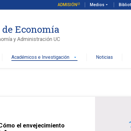
ADMISIÓN
Medios
arrow_drop_down
Biblio
o de Economía
nomía y Administración UC
Académicos e Investigación
Noticias
arrow_drop_down
 Cómo el envejecimiento