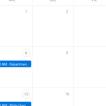
1
2
9
8
0 AM -
Department Seminar: James Robinson
16
15
0 AM -
Philip Oreopolous, University of Toronto