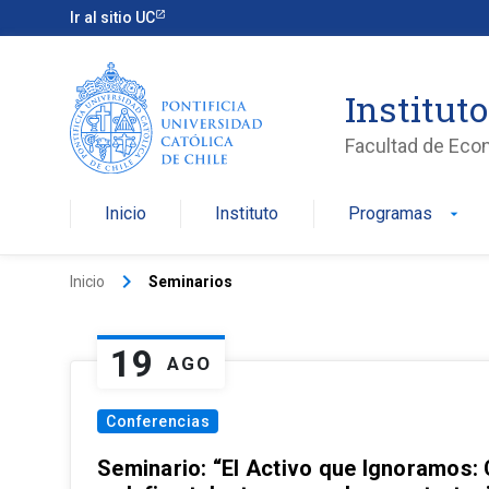
Ir al sitio UC
Institut
Facultad de Eco
Inicio
Instituto
Programas
arrow_drop_down
keyboard_arrow_right
Inicio
Seminarios
19
AGO
Conferencias
Seminario: “El Activo que Ignoramos: