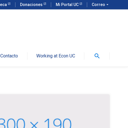
teca
Donaciones
Mi Portal UC
Correo
arrow_drop_down
search
Contacto
Working at Econ UC