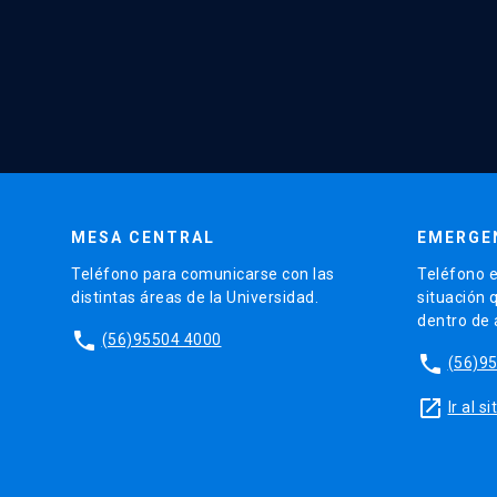
MESA CENTRAL
EMERGE
Teléfono para comunicarse con las
Teléfono e
distintas áreas de la Universidad.
situación 
dentro de
phone
(56)95504 4000
phone
(56)9
launch
Ir al 