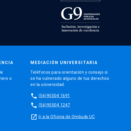
ENCIA
MEDIACIÓN UNIVERSITARIA
de
Teléfonos para orientación y consejo si
énero o
se ha vulnerado alguno de tus derechos
en la universidad.
phone
(56)95504 1691
phone
(56)95504 1247
launch
Ir a la Oficina de Ombuds UC