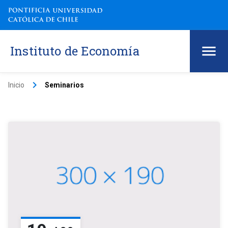
Instituto de Economía
keyboard_arrow_right
Inicio
Seminarios