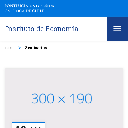
Instituto de Economía
keyboard_arrow_right
Inicio
Seminarios