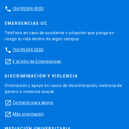
phone
(56)95504 4000
EMERGENCIAS UC
Teléfono en caso de accidente o situación que ponga en
riesgo tu vida dentro de algún campus.
phone
(56)95504 5000
launch
Ir al sitio de Emergencias
DISCRIMINACIÓN Y VIOLENCIA
Orientación y apoyo en casos de discriminación, violencia de
género o violencia sexual.
launch
Contacto para apoyo
launch
Más orientación
MEDIACIÓN UNIVERSITARIA