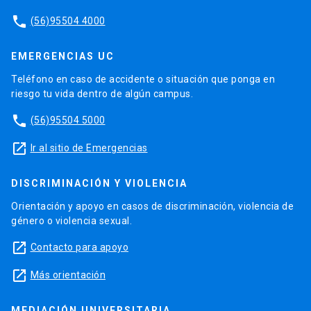
phone
(56)95504 4000
EMERGENCIAS UC
Teléfono en caso de accidente o situación que ponga en
riesgo tu vida dentro de algún campus.
phone
(56)95504 5000
launch
Ir al sitio de Emergencias
DISCRIMINACIÓN Y VIOLENCIA
Orientación y apoyo en casos de discriminación, violencia de
género o violencia sexual.
launch
Contacto para apoyo
launch
Más orientación
MEDIACIÓN UNIVERSITARIA