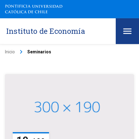
Instituto de Economía
keyboard_arrow_right
Inicio
Seminarios