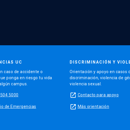
NCIAS UC
DISCRIMINACIÓN Y VIOL
n caso de accidente o
Orientación y apoyo en casos 
que ponga en riesgo tu vida
discriminación, violencia de g
 algún campus.
violencia sexual.
launch
5504 5000
Contacto para apoyo
launch
sitio de Emergencias
Más orientación