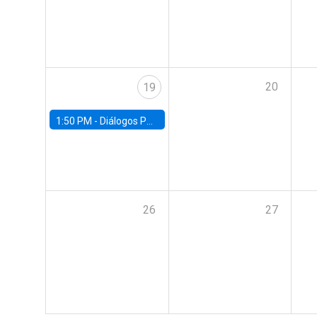
20
19
1:50 PM -
Diálogos Públicos EG+ FACEA | Con Rodrigo Valdés
26
27