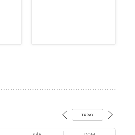
TODAY
SÁB
DOM