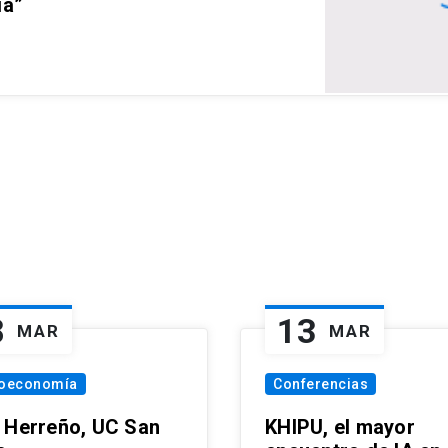
ia”
8
13
MAR
MAR
oeconomía
Conferencias
 Herreño, UC San
KHIPU, el mayor