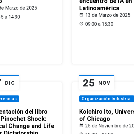
o
encuentro de IA en
Latinoamérica
de Marzo de 2025
13 de Marzo de 2025
35 a 14:30
09:00 a 15:30
7
25
DIC
NOV
erencias
Organización Industrial
ntación del libro
Koichiro Ito, Univer
 Pinochet Shock:
of Chicago
cal Change and Life
25 de Noviembre de 2
r Dictatorship