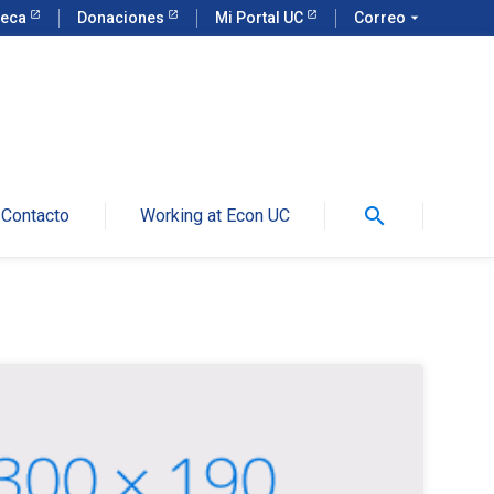
teca
Donaciones
Mi Portal UC
Correo
arrow_drop_down
search
Contacto
Working at Econ UC