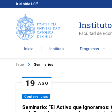
Ir al sitio UC
Institut
Facultad de Eco
Inicio
Instituto
Programas
arrow_drop_down
keyboard_arrow_right
Inicio
Seminarios
19
AGO
Conferencias
Seminario: “El Activo que Ignoramos: