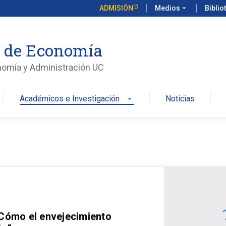
ADMISIÓN
Medios
arrow_drop_down
Biblio
o de Economía
nomía y Administración UC
Académicos e Investigación
Noticias
arrow_drop_down
 Cómo el envejecimiento