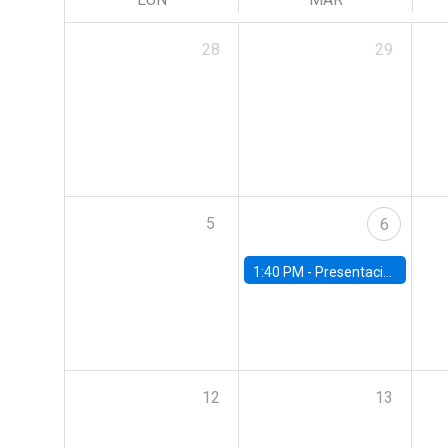
28
29
5
6
1:40 PM -
Presentación capítulos del World Economic Outlook del Fondo Monetario Internacional (FMI)
12
13