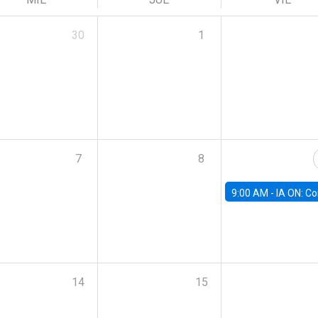
30
1
7
8
9:00 AM -
IA ON: Conocimiento y Negocios en Modo Fu
14
15