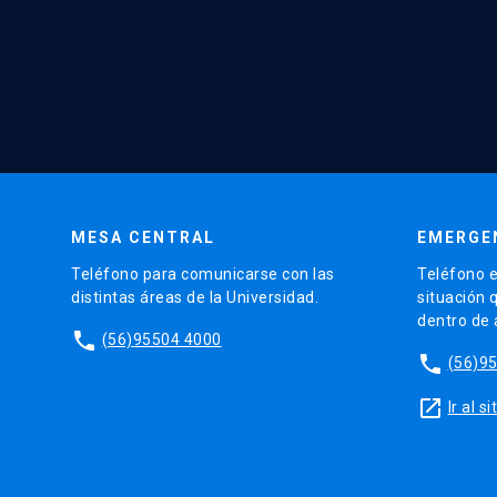
MESA CENTRAL
EMERGE
Teléfono para comunicarse con las
Teléfono e
distintas áreas de la Universidad.
situación 
dentro de
phone
(56)95504 4000
phone
(56)9
launch
Ir al 