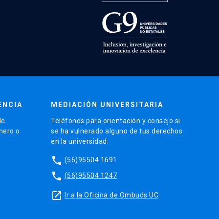
ENCIA
MEDIACIÓN UNIVERSITARIA
de
Teléfonos para orientación y consejo si
énero o
se ha vulnerado alguno de tus derechos
en la universidad.
phone
(56)95504 1691
phone
(56)95504 1247
launch
Ir a la Oficina de Ombuds UC