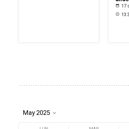
17 
13:
LUN
MAR