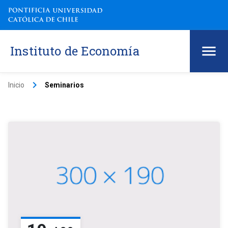
Instituto de Economía
keyboard_arrow_right
Inicio
Seminarios