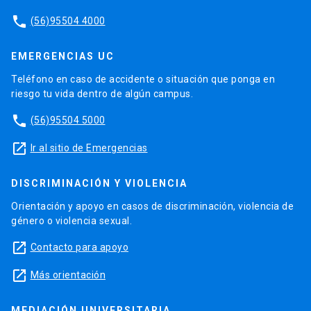
phone
(56)95504 4000
EMERGENCIAS UC
Teléfono en caso de accidente o situación que ponga en
riesgo tu vida dentro de algún campus.
phone
(56)95504 5000
launch
Ir al sitio de Emergencias
DISCRIMINACIÓN Y VIOLENCIA
Orientación y apoyo en casos de discriminación, violencia de
género o violencia sexual.
launch
Contacto para apoyo
launch
Más orientación
MEDIACIÓN UNIVERSITARIA