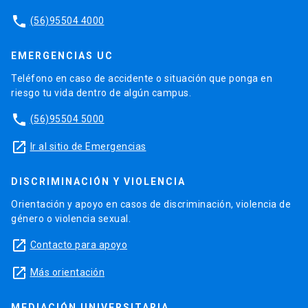
phone
(56)95504 4000
EMERGENCIAS UC
Teléfono en caso de accidente o situación que ponga en
riesgo tu vida dentro de algún campus.
phone
(56)95504 5000
launch
Ir al sitio de Emergencias
DISCRIMINACIÓN Y VIOLENCIA
Orientación y apoyo en casos de discriminación, violencia de
género o violencia sexual.
launch
Contacto para apoyo
launch
Más orientación
MEDIACIÓN UNIVERSITARIA