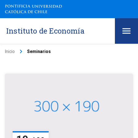
Instituto de Economía
keyboard_arrow_right
Inicio
Seminarios