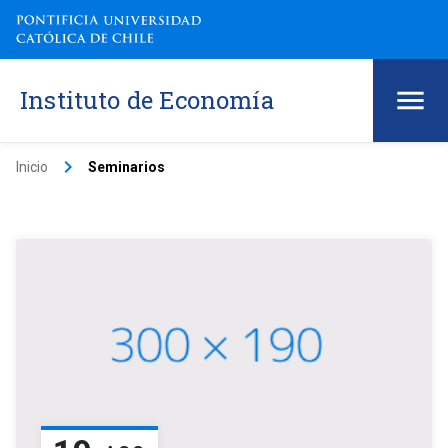
Instituto de Economía
keyboard_arrow_right
Inicio
Seminarios