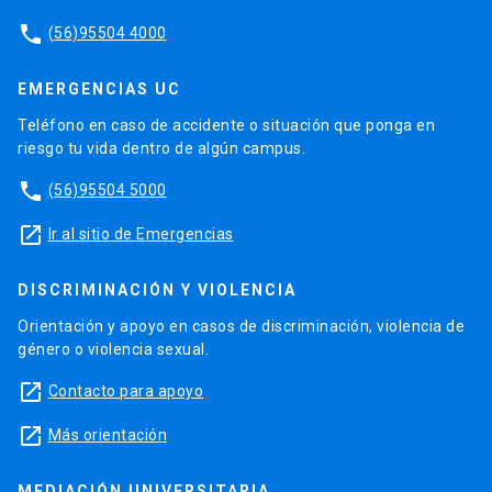
phone
(56)95504 4000
EMERGENCIAS UC
Teléfono en caso de accidente o situación que ponga en
riesgo tu vida dentro de algún campus.
phone
(56)95504 5000
launch
Ir al sitio de Emergencias
DISCRIMINACIÓN Y VIOLENCIA
Orientación y apoyo en casos de discriminación, violencia de
género o violencia sexual.
launch
Contacto para apoyo
launch
Más orientación
MEDIACIÓN UNIVERSITARIA