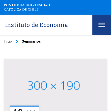
Instituto de Economía
keyboard_arrow_right
Inicio
Seminarios