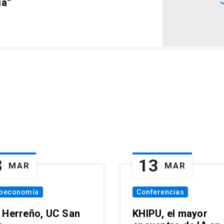
ia”
8
13
MAR
MAR
oeconomía
Conferencias
 Herreño, UC San
KHIPU, el mayor