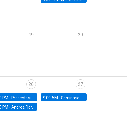
19
20
26
27
0 PM -
Presentación del IPoM en la Facultad de Economía y Administración UC
9:00 AM -
Seminario: "Un futuro compartido: La urgencia de actuar contra el cambio climático"
5 PM -
Andrea Flores, FGV - Brasil