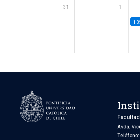
31
1
1:3
Inst
Facultad
Avda. Vic
Teléfono