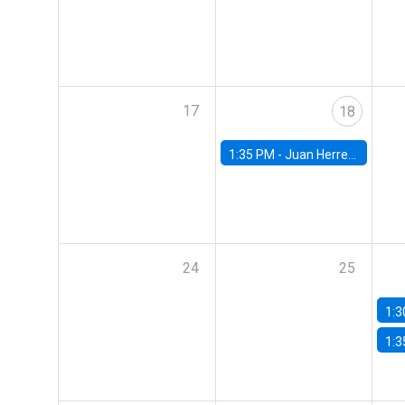
17
18
1:35 PM -
Juan Herreño, UC San Diego
24
25
1:3
1:3