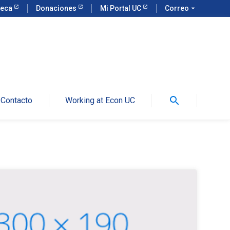
teca
Donaciones
Mi Portal UC
Correo
arrow_drop_down
search
Contacto
Working at Econ UC