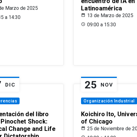
o
encuentro de IA en
Latinoamérica
de Marzo de 2025
13 de Marzo de 2025
35 a 14:30
09:00 a 15:30
7
25
DIC
NOV
erencias
Organización Industrial
ntación del libro
Koichiro Ito, Univer
 Pinochet Shock:
of Chicago
cal Change and Life
25 de Noviembre de 2
r Dictatorship