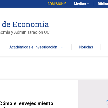
ADMISIÓN
Medios
arrow_drop_down
Biblio
o de Economía
nomía y Administración UC
Académicos e Investigación
Noticias
arrow_drop_down
 Cómo el envejecimiento