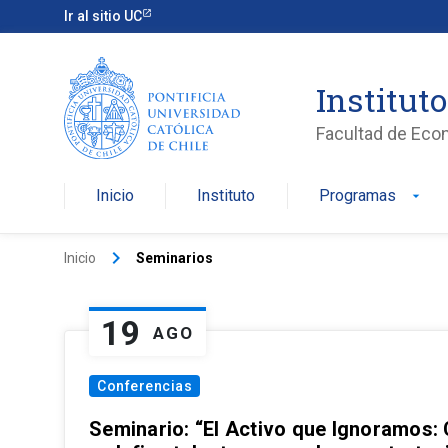
Ir al sitio UC
Institut
Facultad de Eco
Inicio
Instituto
Programas
arrow_drop_down
keyboard_arrow_right
Inicio
Seminarios
19
AGO
Conferencias
Seminario: “El Activo que Ignoramos: