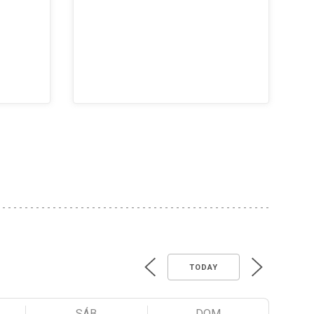
TODAY
SÁB
DOM