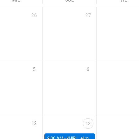
26
27
5
6
12
13
9:00 AM -
KHIPU, el mayor encuentro de IA en Latinoamérica