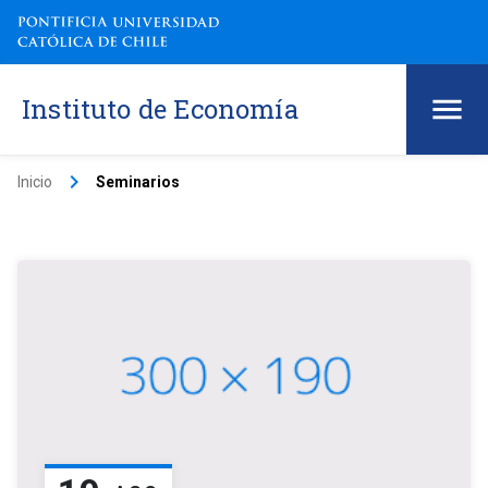
Instituto de Economía
keyboard_arrow_right
Inicio
Seminarios