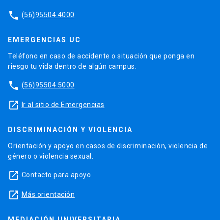
phone
(56)95504 4000
EMERGENCIAS UC
Teléfono en caso de accidente o situación que ponga en
riesgo tu vida dentro de algún campus.
phone
(56)95504 5000
launch
Ir al sitio de Emergencias
DISCRIMINACIÓN Y VIOLENCIA
Orientación y apoyo en casos de discriminación, violencia de
género o violencia sexual.
launch
Contacto para apoyo
launch
Más orientación
MEDIACIÓN UNIVERSITARIA