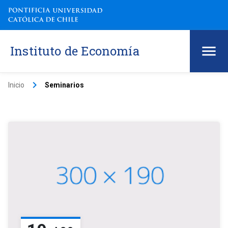
Instituto de Economía
keyboard_arrow_right
Inicio
Seminarios