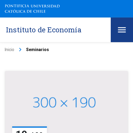
Instituto de Economía
keyboard_arrow_right
Inicio
Seminarios