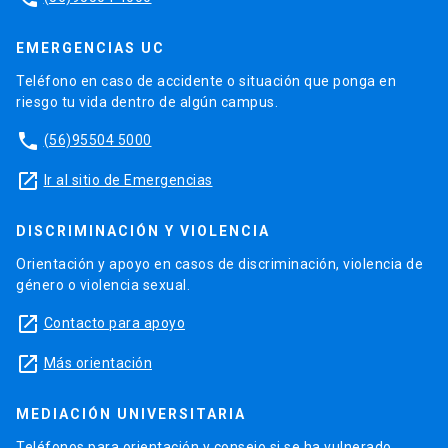
EMERGENCIAS UC
Teléfono en caso de accidente o situación que ponga en
riesgo tu vida dentro de algún campus.
phone
(56)95504 5000
launch
Ir al sitio de Emergencias
DISCRIMINACIÓN Y VIOLENCIA
Orientación y apoyo en casos de discriminación, violencia de
género o violencia sexual.
launch
Contacto para apoyo
launch
Más orientación
MEDIACIÓN UNIVERSITARIA
Teléfonos para orientación y consejo si se ha vulnerado