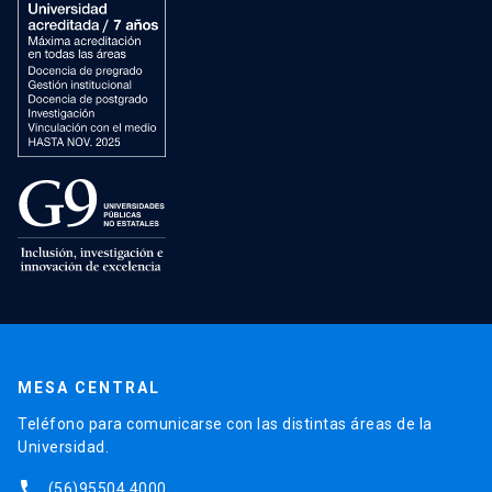
MESA CENTRAL
Teléfono para comunicarse con las distintas áreas de la
Universidad.
phone
(56)95504 4000