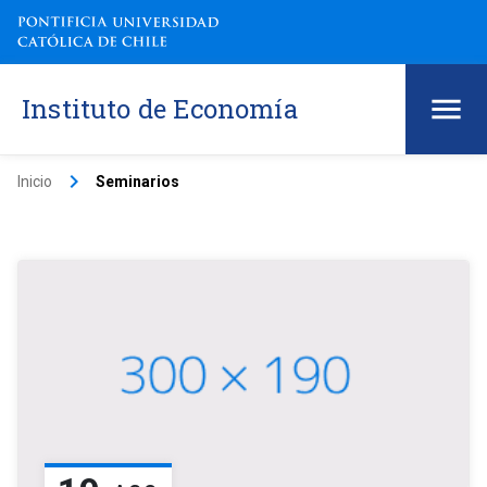
Instituto de Economía
keyboard_arrow_right
Inicio
Seminarios