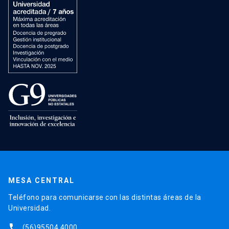
MESA CENTRAL
Teléfono para comunicarse con las distintas áreas de la
Universidad.
phone
(56)95504 4000