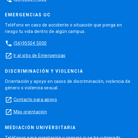
EMERGENCIAS UC
Teléfono en caso de accidente o situación que ponga en
riesgo tu vida dentro de algún campus.
phone
(56)95504 5000
launch
Ir al sitio de Emergencias
DISCRIMINACIÓN Y VIOLENCIA
Orientación y apoyo en casos de discriminación, violencia de
género o violencia sexual.
launch
Contacto para apoyo
launch
Más orientación
MEDIACIÓN UNIVERSITARIA
Teléfonos para orientación y consejo si se ha vulnerado