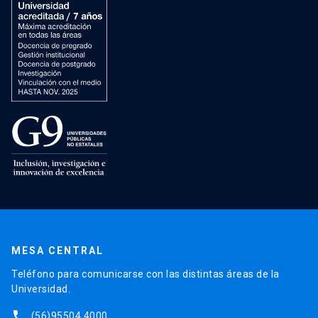
MESA CENTRAL
Teléfono para comunicarse con las distintas áreas de la
Universidad.
phone
(56)95504 4000