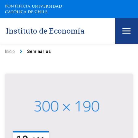
Instituto de Economía
keyboard_arrow_right
Inicio
Seminarios