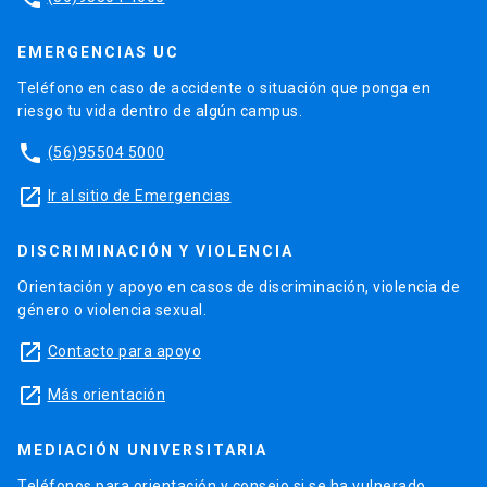
EMERGENCIAS UC
Teléfono en caso de accidente o situación que ponga en
riesgo tu vida dentro de algún campus.
phone
(56)95504 5000
launch
Ir al sitio de Emergencias
DISCRIMINACIÓN Y VIOLENCIA
Orientación y apoyo en casos de discriminación, violencia de
género o violencia sexual.
launch
Contacto para apoyo
launch
Más orientación
MEDIACIÓN UNIVERSITARIA
Teléfonos para orientación y consejo si se ha vulnerado