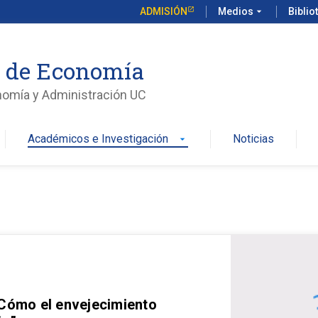
ADMISIÓN
Medios
arrow_drop_down
Biblio
o de Economía
nomía y Administración UC
Académicos e Investigación
Noticias
arrow_drop_down
 Cómo el envejecimiento