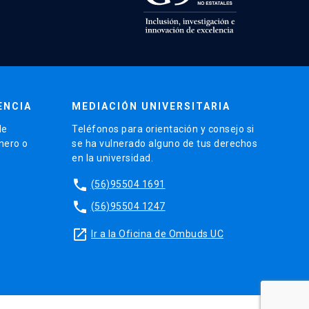
ENCIA
MEDIACIÓN UNIVERSITARIA
de
Teléfonos para orientación y consejo si
énero o
se ha vulnerado alguno de tus derechos
en la universidad.
phone
(56)95504 1691
phone
(56)95504 1247
launch
Ir a la Oficina de Ombuds UC