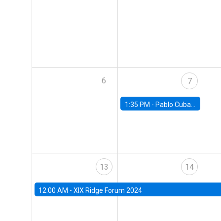
6
7
1:35 PM -
Pablo Cuba, FED Board
13
14
12:00 AM -
XIX Ridge Forum 2024