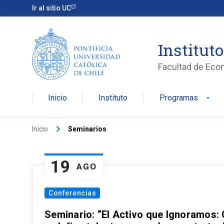
Ir al sitio UC
Institut
Facultad de Eco
Inicio
Instituto
Programas
arrow_drop_down
keyboard_arrow_right
Inicio
Seminarios
19
AGO
Conferencias
Seminario: “El Activo que Ignoramos: