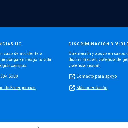
NCIAS UC
DISCRIMINACIÓN Y VIOL
n caso de accidente o
Orientación y apoyo en casos 
que ponga en riesgo tu vida
discriminación, violencia de g
 algún campus.
violencia sexual.
launch
5504 5000
Contacto para apoyo
launch
sitio de Emergencias
Más orientación