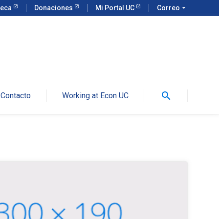
teca
Donaciones
Mi Portal UC
Correo
arrow_drop_down
search
Contacto
Working at Econ UC