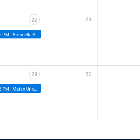
23
22
5 PM -
Antonella Bancalari, Institute for Fiscal Studies (IFS) and Research Associate at University College London (UCL)
30
29
5 PM -
Mateo Uribe-Castro, Universidad de los Andes (Colombia)