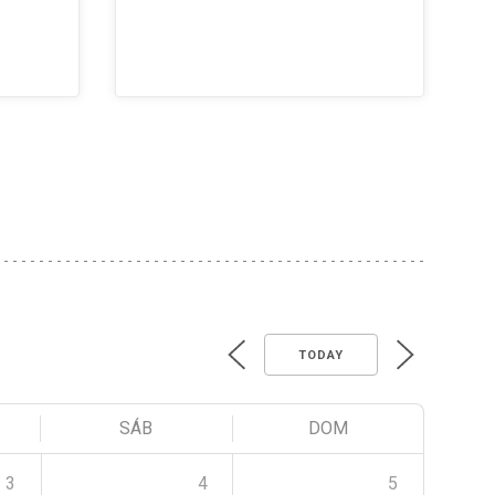
TODAY
SÁB
DOM
3
4
5