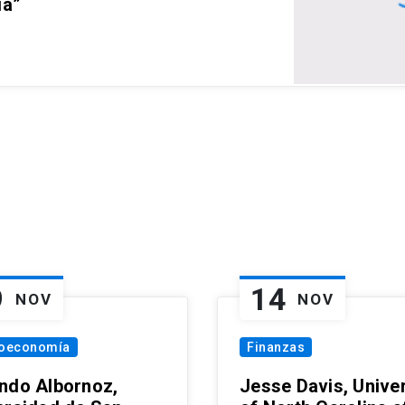
ia”
9
14
NOV
NOV
oeconomía
Finanzas
ndo Albornoz,
Jesse Davis, Univer