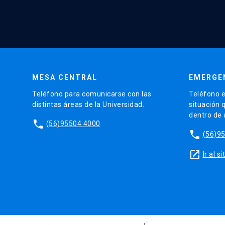
MESA CENTRAL
EMERGE
Teléfono para comunicarse con las
Teléfono e
distintas áreas de la Universidad.
situación 
dentro de
phone
(56)95504 4000
phone
(56)9
launch
Ir al 