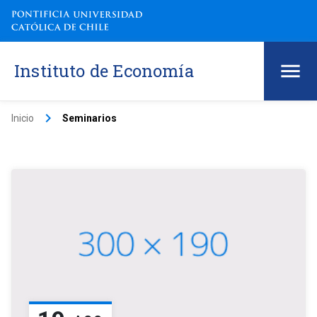
Instituto de Economía
keyboard_arrow_right
Inicio
Seminarios