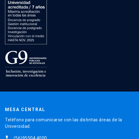
MESA CENTRAL
Teléfono para comunicarse con las distintas áreas de la
Universidad.
phone
(56)95504 4000