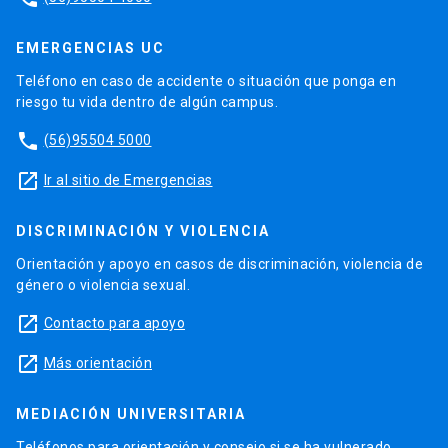
EMERGENCIAS UC
Teléfono en caso de accidente o situación que ponga en
riesgo tu vida dentro de algún campus.
phone
(56)95504 5000
launch
Ir al sitio de Emergencias
DISCRIMINACIÓN Y VIOLENCIA
Orientación y apoyo en casos de discriminación, violencia de
género o violencia sexual.
launch
Contacto para apoyo
launch
Más orientación
MEDIACIÓN UNIVERSITARIA
Teléfonos para orientación y consejo si se ha vulnerado