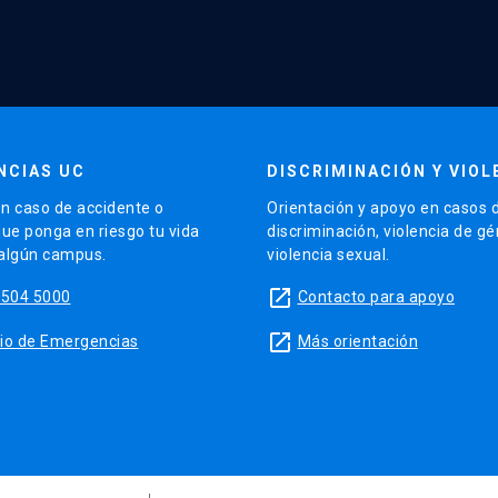
NCIAS UC
DISCRIMINACIÓN Y VIOL
n caso de accidente o
Orientación y apoyo en casos 
que ponga en riesgo tu vida
discriminación, violencia de g
 algún campus.
violencia sexual.
launch
5504 5000
Contacto para apoyo
launch
sitio de Emergencias
Más orientación