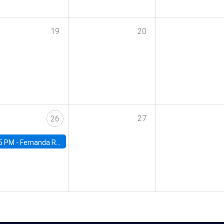
19
20
27
26
5 PM -
Fernanda Rojas Ampuero, University of Wisconsin-Madison