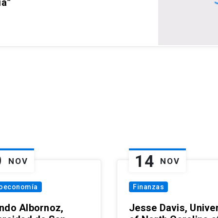
ia”
9
14
NOV
NOV
oeconomía
Finanzas
ndo Albornoz,
Jesse Davis, Univer