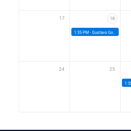
17
18
1:35 PM -
Gustavo González, Banco Central de Chile
24
25
1:3