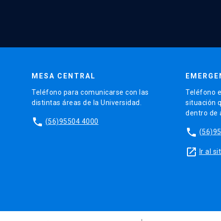
MESA CENTRAL
EMERGE
Teléfono para comunicarse con las
Teléfono e
distintas áreas de la Universidad.
situación 
dentro de
phone
(56)95504 4000
phone
(56)9
launch
Ir al 