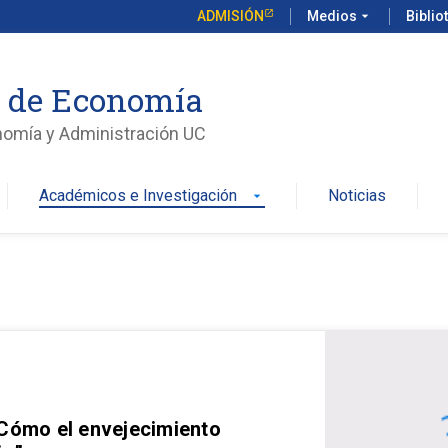
ADMISIÓN
Medios
arrow_drop_down
Biblio
o de Economía
nomía y Administración UC
Académicos e Investigación
Noticias
arrow_drop_down
 Cómo el envejecimiento