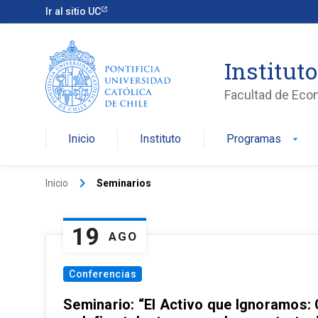
Ir al sitio UC
Institut
Facultad de Eco
Inicio
Instituto
Programas
arrow_drop_down
keyboard_arrow_right
Inicio
Seminarios
19
AGO
Conferencias
Seminario: “El Activo que Ignoramos: