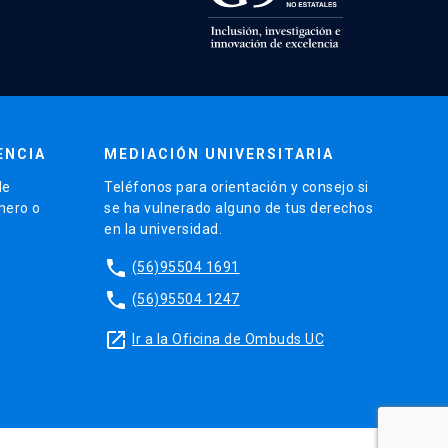
ENCIA
MEDIACIÓN UNIVERSITARIA
de
Teléfonos para orientación y consejo si
énero o
se ha vulnerado alguno de tus derechos
en la universidad.
phone
(56)95504 1691
phone
(56)95504 1247
launch
Ir a la Oficina de Ombuds UC