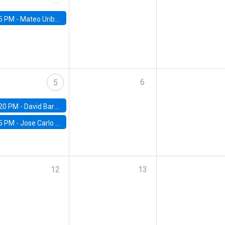
5 PM -
Mateo Uribe-Castro, Universidad de los Andes (Colombia)
6
5
20 PM -
David Bardey, Universidad de los Andes - CEDE
5 PM -
Jose Carlo Bermudez, UC (ME) & World Bank
12
13