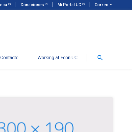
teca
Donaciones
Mi Portal UC
Correo
arrow_drop_down
search
Contacto
Working at Econ UC