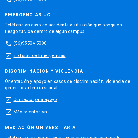
EMERGENCIAS UC
Teléfono en caso de accidente o situación que ponga en
riesgo tu vida dentro de algún campus.
phone
(56)95504 5000
launch
Ir al sitio de Emergencias
DISCRIMINACIÓN Y VIOLENCIA
Orientación y apoyo en casos de discriminación, violencia de
género o violencia sexual.
launch
Contacto para apoyo
launch
Más orientación
MEDIACIÓN UNIVERSITARIA
Teléfonos para orientación y consejo si se ha vulnerado