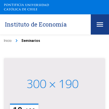
Instituto de Economía
keyboard_arrow_right
Inicio
Seminarios