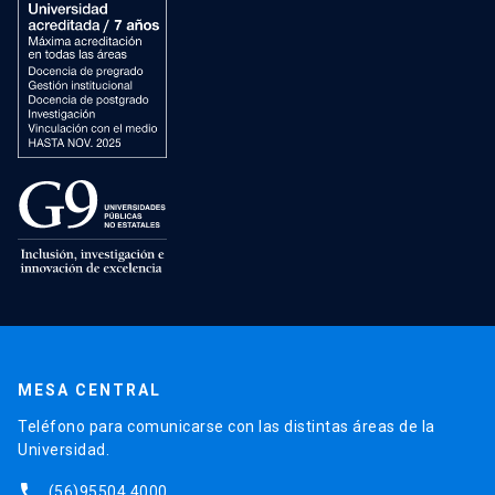
MESA CENTRAL
Teléfono para comunicarse con las distintas áreas de la
Universidad.
phone
(56)95504 4000