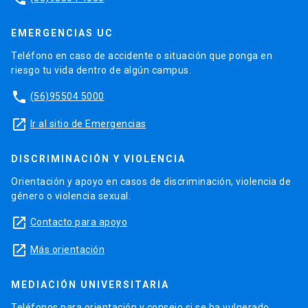
EMERGENCIAS UC
Teléfono en caso de accidente o situación que ponga en
riesgo tu vida dentro de algún campus.
phone
(56)95504 5000
launch
Ir al sitio de Emergencias
DISCRIMINACIÓN Y VIOLENCIA
Orientación y apoyo en casos de discriminación, violencia de
género o violencia sexual.
launch
Contacto para apoyo
launch
Más orientación
MEDIACIÓN UNIVERSITARIA
Teléfonos para orientación y consejo si se ha vulnerado