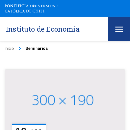
Instituto de Economía
keyboard_arrow_right
Inicio
Seminarios