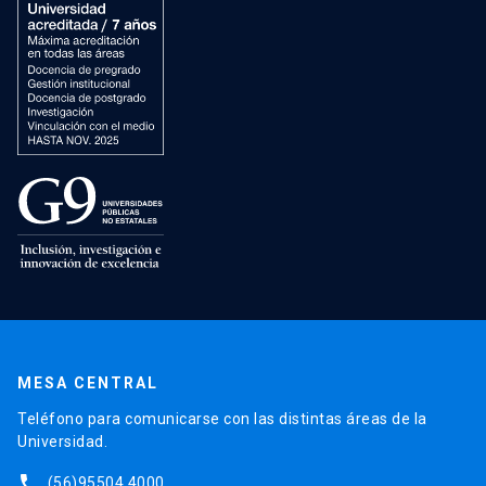
MESA CENTRAL
Teléfono para comunicarse con las distintas áreas de la
Universidad.
phone
(56)95504 4000