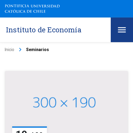
Instituto de Economía
keyboard_arrow_right
Inicio
Seminarios