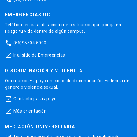
EMERGENCIAS UC
Teléfono en caso de accidente o situación que ponga en
riesgo tu vida dentro de algún campus.
phone
(56)95504 5000
launch
Ir al sitio de Emergencias
DISCRIMINACIÓN Y VIOLENCIA
Orientación y apoyo en casos de discriminación, violencia de
género o violencia sexual.
launch
Contacto para apoyo
launch
Más orientación
MEDIACIÓN UNIVERSITARIA
Teléfonos para orientación y consejo si se ha vulnerado