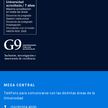
MESA CENTRAL
Teléfono para comunicarse con las distintas áreas de la
Universidad.
phone
(56)95504 4000