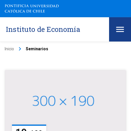
Instituto de Economía
keyboard_arrow_right
Inicio
Seminarios