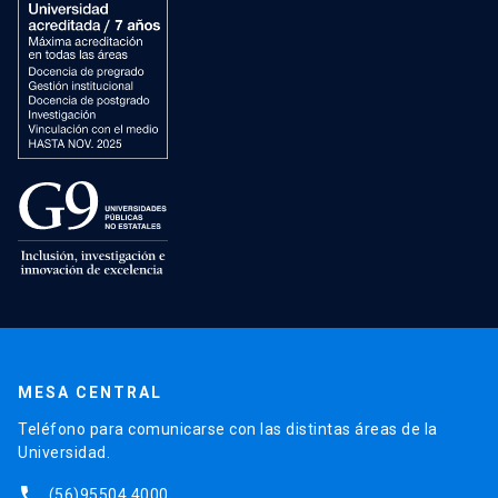
MESA CENTRAL
Teléfono para comunicarse con las distintas áreas de la
Universidad.
phone
(56)95504 4000