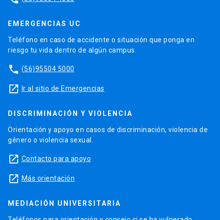
EMERGENCIAS UC
Teléfono en caso de accidente o situación que ponga en
riesgo tu vida dentro de algún campus.
phone
(56)95504 5000
launch
Ir al sitio de Emergencias
DISCRIMINACIÓN Y VIOLENCIA
Orientación y apoyo en casos de discriminación, violencia de
género o violencia sexual.
launch
Contacto para apoyo
launch
Más orientación
MEDIACIÓN UNIVERSITARIA
Teléfonos para orientación y consejo si se ha vulnerado