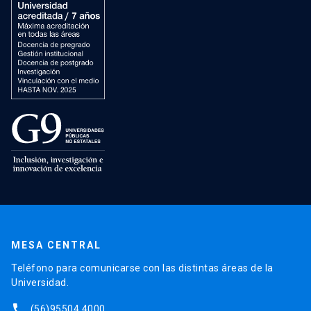
MESA CENTRAL
Teléfono para comunicarse con las distintas áreas de la
Universidad.
phone
(56)95504 4000