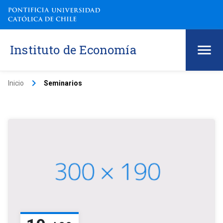
Instituto de Economía
keyboard_arrow_right
Inicio
Seminarios