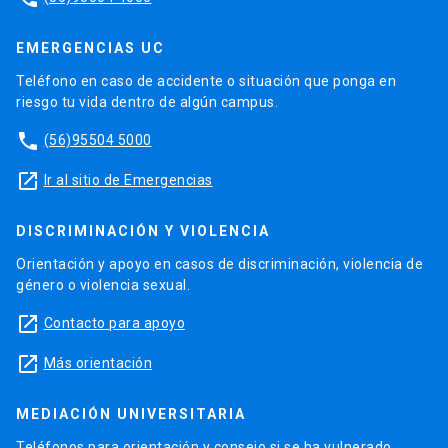
EMERGENCIAS UC
Teléfono en caso de accidente o situación que ponga en
riesgo tu vida dentro de algún campus.
phone
(56)95504 5000
launch
Ir al sitio de Emergencias
DISCRIMINACIÓN Y VIOLENCIA
Orientación y apoyo en casos de discriminación, violencia de
género o violencia sexual.
launch
Contacto para apoyo
launch
Más orientación
MEDIACIÓN UNIVERSITARIA
Teléfonos para orientación y consejo si se ha vulnerado