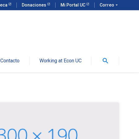
teca
Donaciones
Mi Portal UC
Correo
arrow_drop_down
search
Contacto
Working at Econ UC