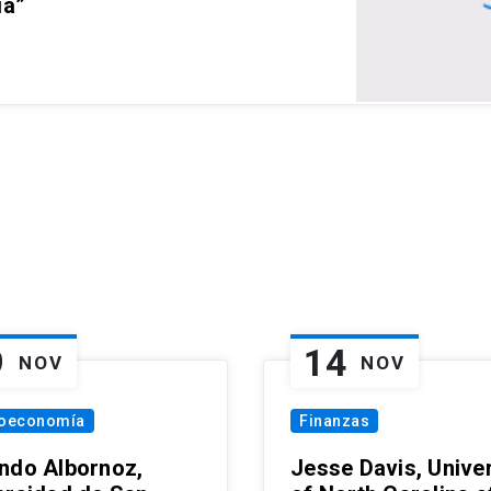
ia”
9
14
NOV
NOV
oeconomía
Finanzas
ndo Albornoz,
Jesse Davis, Univer