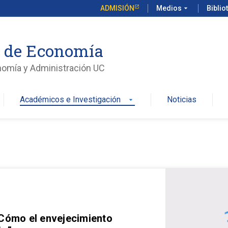
ADMISIÓN
Medios
arrow_drop_down
Biblio
o de Economía
nomía y Administración UC
Académicos e Investigación
Noticias
arrow_drop_down
 Cómo el envejecimiento