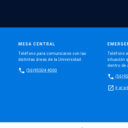
MESA CENTRAL
EMERGE
Teléfono para comunicarse con las
Teléfono e
distintas áreas de la Universidad.
situación 
dentro de
phone
(56)95504 4000
phone
(56)9
launch
Ir al 