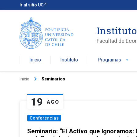
Ir al sitio UC
Institut
Facultad de Eco
Inicio
Instituto
Programas
arrow_drop_down
keyboard_arrow_right
Inicio
Seminarios
19
AGO
Conferencias
Seminario: “El Activo que Ignoramos: