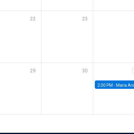
22
23
29
30
2:00 PM -
Maria Aristizabal-Ramirez, FED