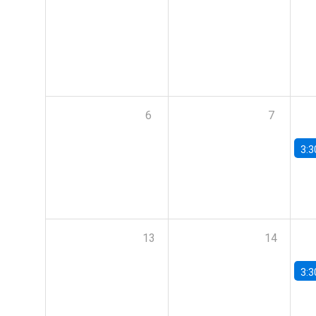
6
7
3:3
13
14
3:3