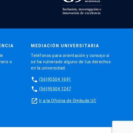
ENCIA
MEDIACIÓN UNIVERSITARIA
de
Teléfonos para orientación y consejo si
énero o
se ha vulnerado alguno de tus derechos
en la universidad.
phone
(56)95504 1691
phone
(56)95504 1247
launch
Ir a la Oficina de Ombuds UC