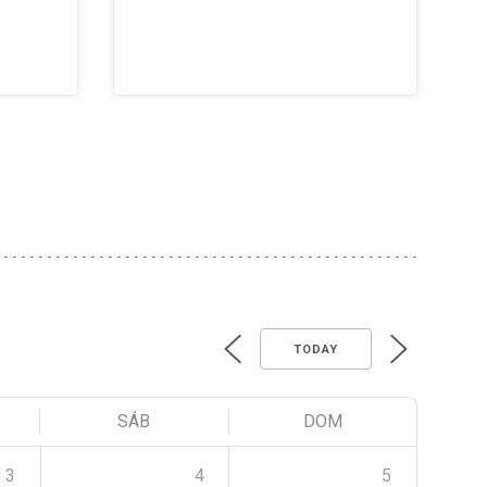
TODAY
SÁB
DOM
3
4
5