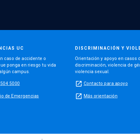
NCIAS UC
DISCRIMINACIÓN Y VIOL
n caso de accidente o
Orientación y apoyo en casos 
que ponga en riesgo tu vida
discriminación, violencia de g
 algún campus.
violencia sexual.
launch
5504 5000
Contacto para apoyo
launch
sitio de Emergencias
Más orientación