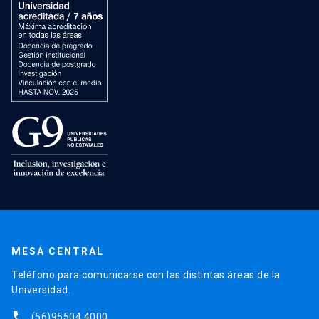
MESA CENTRAL
Teléfono para comunicarse con las distintas áreas de la
Universidad.
phone
(56)95504 4000