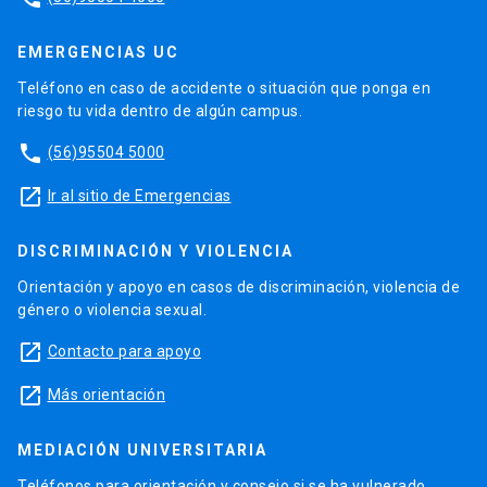
EMERGENCIAS UC
Teléfono en caso de accidente o situación que ponga en
riesgo tu vida dentro de algún campus.
phone
(56)95504 5000
launch
Ir al sitio de Emergencias
DISCRIMINACIÓN Y VIOLENCIA
Orientación y apoyo en casos de discriminación, violencia de
género o violencia sexual.
launch
Contacto para apoyo
launch
Más orientación
MEDIACIÓN UNIVERSITARIA
Teléfonos para orientación y consejo si se ha vulnerado